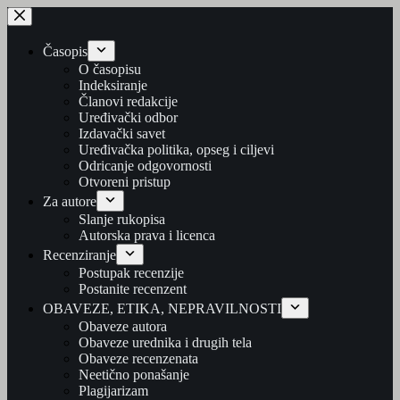
Skip
to
content
Časopis
O časopisu
Indeksiranje
Članovi redakcije
Uređivački odbor
Izdavački savet
Uređivačka politika, opseg i ciljevi
Odricanje odgovornosti
Otvoreni pristup
Za autore
Slanje rukopisa
Autorska prava i licenca
Recenziranje
Postupak recenzije
Postanite recenzent
OBAVEZE, ETIKA, NEPRAVILNOSTI
Obaveze autora
Obaveze urednika i drugih tela
Obaveze recenzenata
Neetično ponašanje
Plagijarizam