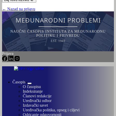
← Nazad na prijavu
MEĐUNARODNI PROBLEMI
NAUČNI ČASOPIS INSTITUTA ZA MEĐUNARODNU
POLITIKU I PRIVREDU
EST. 1949
Prijava
Časopis
O časopisu
Indeksiranje
Članovi redakcije
Uređivački odbor
Izdavački savet
Uređivačka politika, opseg i ciljevi
Odricanje odgovornosti