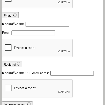
Prijavi
Korisničko ime
Email
Registruj
Korisničko ime ili E-mail adresa
Daj novu lozinku