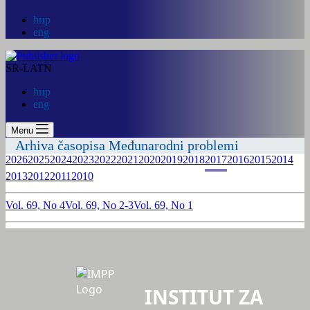
ћир
eng
SR-LATN
ћир
eng
Menu
Arhiva časopisa Međunarodni problemi
2026
2025
2024
2023
2022
2021
2020
2019
2018
2017
2016
2015
2014
2013
2012
2011
2010
Vol. 69, No 4
Vol. 69, No 2-3
Vol. 69, No 1
IZDAVAČ:
INSTITUT ZA