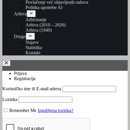
Povlačenje već objavljenih radova
Politika upotrebe AI
Arhiva
Arhiviranje
Arhiva (2010 – 2026)
Arhiva (1949)
Drugo
Najave
Statistika
Kontakt
Prijava
Registracija
Korisničko ime ili E-mail adresa
Lozinka
Remember Me
Izgubljena lozinka?