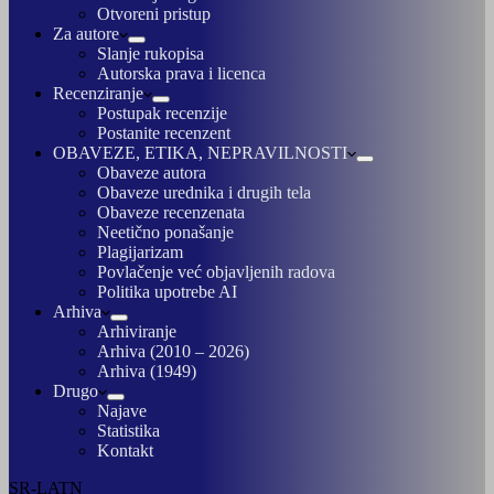
Otvoreni pristup
Za autore
Slanje rukopisa
Autorska prava i licenca
Recenziranje
Postupak recenzije
Postanite recenzent
OBAVEZE, ETIKA, NEPRAVILNOSTI
Obaveze autora
Obaveze urednika i drugih tela
Obaveze recenzenata
Neetično ponašanje
Plagijarizam
Povlačenje već objavljenih radova
Politika upotrebe AI
Arhiva
Arhiviranje
Arhiva (2010 – 2026)
Arhiva (1949)
Drugo
Najave
Statistika
Kontakt
SR-LATN