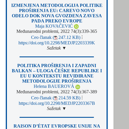
IZMENJENA METODOLOGIJA POLITIKE
PROŠIRENJA EU: CAREVO NOVO
ODELO DOK NOVA GVOZDENA ZAVESA
PADA PREKO EVROPE
Maja KOVAČEVIĆ
Međunarodni problemi, 2022 74(3):339-365
Ceo članak (
247.12 KB)
⁝
https://doi.org/10.2298/MEDJP2203339K
Sažetak ▼
POLITIKA PROŠIRENJA I ZAPADNI
BALKAN – ULOGA ČEŠKE REPUBLIKE I
EU U KONTEKSTU REVIDIRANE
METODOLOGIJE PROŠIRENJA
Helena BAUEROVÁ
Međunarodni problemi, 2022 74(3):367-389
Ceo članak (
214.59 KB)
⁝
https://doi.org/10.2298/MEDJP2203367B
Sažetak ▼
RAISON D’ÉTAT EVROPSKE UNIJE NA