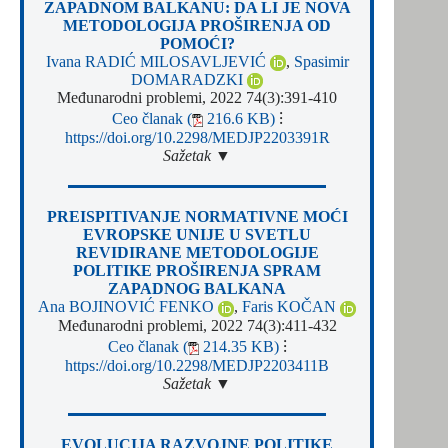
ZAPADNOM BALKANU: DA LI JE NOVA
METODOLOGIJA PROŠIRENJA OD
POMOĆI?
Ivana RADIĆ MILOSAVLJEVIĆ
,
Spasimir
DOMARADZKI
Međunarodni problemi, 2022 74(3):391-410
Ceo članak (
216.6 KB)
⁝
https://doi.org/10.2298/MEDJP2203391R
Sažetak ▼
PREISPITIVANJE NORMATIVNE MOĆI
EVROPSKE UNIJE U SVETLU
REVIDIRANE METODOLOGIJE
POLITIKE PROŠIRENJA SPRAM
ZAPADNOG BALKANA
Ana BOJINOVIĆ FENKO
,
Faris KOČAN
Međunarodni problemi, 2022 74(3):411-432
Ceo članak (
214.35 KB)
⁝
https://doi.org/10.2298/MEDJP2203411B
Sažetak ▼
EVOLUCIJA RAZVOJNE POLITIKE