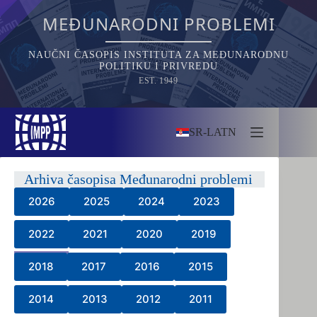
Skip
to
MEĐUNARODNI PROBLEMI
content
NAUČNI ČASOPIS INSTITUTA ZA MEĐUNARODNU
POLITIKU I PRIVREDU
EST. 1949
SR-LATN
Arhiva časopisa Međunarodni problemi
2026
2025
2024
2023
2022
2021
2020
2019
2018
2017
2016
2015
2014
2013
2012
2011