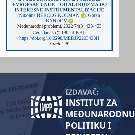
EVROPSKE UNIJE – OD ALTRUIZMA DO
INTERESNE INSTRUMENTALIZACIJE
Nikolina HERCEG KOLMAN
,
Goran
BANDOV
Međunarodni problemi, 2022 74(3):433-453
Ceo članak (
190.14 KB)
⁝
https://doi.org/10.2298/MEDJP2203433H
Sažetak ▼
IZDAVAČ:
INSTITUT ZA
MEĐUNARODNU
POLITIKU I