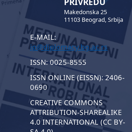
PRIVREDU
Makedonska 25
11103 Beograd, Srbija
E-MAIL:
ip@diplomacy.bg.ac.rs
ISSN: 0025-8555
ISSN ONLINE (EISSN): 2406-
0690
CREATIVE COMMONS
ATTRIBUTION-SHAREALIKE
4.0 INTERNATIONAL (CC BY-
SA 4.0)