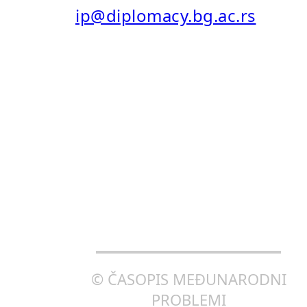
ip@diplomacy.bg.ac.rs
ISSN: 0025-8555
ISSN ONLINE (EISSN): 2406-
0690
CREATIVE COMMONS
ATTRIBUTION-SHAREALIKE
4.0 INTERNATIONAL (CC BY-
SA 4.0)
© ČASOPIS MEĐUNARODNI
PROBLEMI