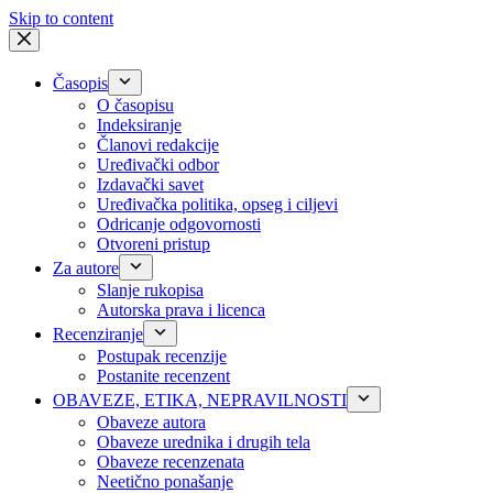
Skip to content
Časopis
O časopisu
Indeksiranje
Članovi redakcije
Uređivački odbor
Izdavački savet
Uređivačka politika, opseg i ciljevi
Odricanje odgovornosti
Otvoreni pristup
Za autore
Slanje rukopisa
Autorska prava i licenca
Recenziranje
Postupak recenzije
Postanite recenzent
OBAVEZE, ETIKA, NEPRAVILNOSTI
Obaveze autora
Obaveze urednika i drugih tela
Obaveze recenzenata
Neetično ponašanje