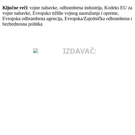
Ključne reči
: vojne nabavke, odbrambena industrija, Kodeks EU za
vojne nabavke, Evropsko tržište vojnog naoružanja i opreme,
Evropska odbrambena agencija, Evropska/Zajednička odbrambena i
bezbednosna politika
IZDAVAČ:
INSTITUT ZA
MEĐUNARODNU
POLITIKU I
PRIVREDU
Makedonska 25
11103 Beograd, Srbija
E-MAIL: