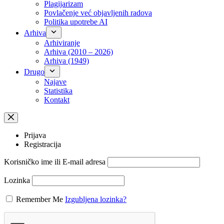
Plagijarizam
Povlačenje već objavljenih radova
Politika upotrebe AI
Arhiva
Arhiviranje
Arhiva (2010 – 2026)
Arhiva (1949)
Drugo
Najave
Statistika
Kontakt
Prijava
Registracija
Korisničko ime ili E-mail adresa
Lozinka
Remember Me
Izgubljena lozinka?