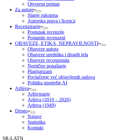
Otvoreni pristup
Za autore
Slanje rukopisa
Autorska prava i licenca
Recenziranje
Postupak recenzije
Postanite recenzent
OBAVEZE, ETIKA, NEPRAVILNOSTI
Obaveze autora
Obaveze urednika i drugih tela
Obaveze recenzenata
Neetično ponašanje
Plagijarizam
Povlačenje već objavljenih radova
Politika upotrebe AI
Arhiva
Arhiviranje
Arhiva (2010 – 2026)
Arhiva (1949)
Drugo
Najave
Statistika
Kontakt
SR-LATN