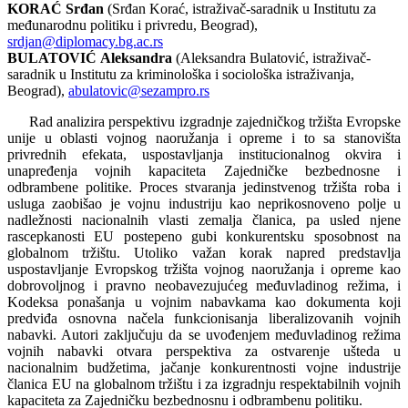
KORAĆ Srđan
(Srđan Korać, istraživač-saradnik u Institutu za
međunarodnu politiku i privredu, Beograd),
srdjan@diplomacy.bg.ac.rs
BULATOVIĆ
Aleksandra
(Aleksandra Bulatović, istraživač-
saradnik u Institutu za kriminološka i sociološka istraživanja,
Beograd),
abulatovic@sezampro.rs
Rad analizira perspektivu izgradnje zajedničkog tržišta Evropske
unije u oblasti vojnog naoružanja i opreme i to sa stanovišta
privrednih efekata, uspostavljanja institucionalnog okvira i
unapređenja vojnih kapaciteta Zajedničke bezbednosne i
odbrambene politike. Proces stvaranja jedinstvenog tržišta roba i
usluga zaobišao je vojnu industriju kao neprikosnoveno polje u
nadležnosti nacionalnih vlasti zemalja članica, pa usled njene
rascepkanosti EU postepeno gubi konkurentsku sposobnost na
globalnom tržištu. Utoliko važan korak napred predstavlja
uspostavljanje Evropskog tržišta vojnog naoružanja i opreme kao
dobrovoljnog i pravno neobavezujućeg međuvladinog režima, i
Kodeksa ponašanja u vojnim nabavkama kao dokumenta koji
predviđa osnovna načela funkcionisanja liberalizovanih vojnih
nabavki. Autori zaključuju da se uvođenjem međuvladinog režima
vojnih nabavki otvara perspektiva za ostvarenje ušteda u
nacionalnim budžetima, jačanje konkurentnosti vojne industrije
članica EU na globalnom tržištu i za izgradnju respektabilnih vojnih
kapaciteta za Zajedničku bezbednosnu i odbrambenu politiku.