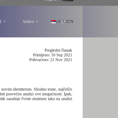
I
Arhiva
Drugo
SR-LATN
Pregledni članak
Primljeno: 10 Sep 2021
Prihvaćeno: 21 Nov 2021
 za novim identitetom. Shodno tome, najčešće
ti posvećen analizi ove mogućnosti. Ipak,
ik saradnje čvrste strukture tako na analizi