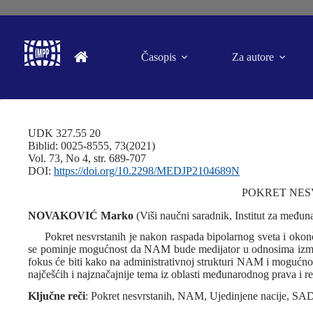
Časopis
Za autore
UDK 327.55 20
Biblid: 0025-8555, 73(2021)
Vol. 73, No 4, str. 689-707
DOI:
https://doi.org/10.2298/MEDJP2104689N
POKRET NES
NOVAKOVIĆ Marko
(Viši naučni saradnik, Institut za međun
Pokret nesvrstanih je nakon raspada bipolarnog sveta i okonč
se pominje mogućnost da NAM bude medijator u odnosima između
fokus će biti kako na administrativnoj strukturi NAM i mogućnosti
najčešćih i najznačajnije tema iz oblasti međunarodnog prava 
Ključne reči
: Pokret nesvrstanih, NAM, Ujedinjene nacije, SAD