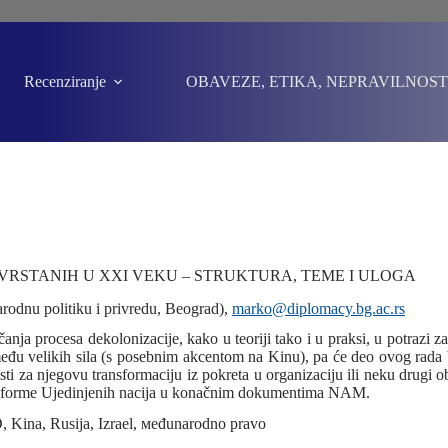
Recenziranje
OBAVEZE, ETIKA, NEPRAVILNOST
VRSTANIH U XXI VEKU – STRUKTURA, TEME I ULOGA
arodnu politiku i privredu, Beograd),
marko@diplomacy.bg.ac.rs
anja procesa dekolonizacije, kako u teoriji tako i u praksi, u potrazi
 velikih sila (s posebnim akcentom na Kinu), pa će deo ovog rada bi
 za njegovu transformaciju iz pokreta u organizaciju ili neku drugi obl
i reforme Ujedinjenih nacija u konačnim dokumentima NAM.
, Kina, Rusija, Izrael, мeđunarodno pravo