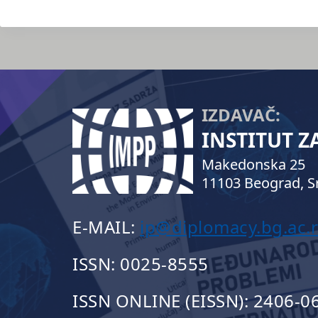
IZDAVAČ:
INSTITUT 
Makedonska 25
11103 Beograd, Sr
E-MAIL:
ip@diplomacy.bg.ac.r
ISSN: 0025-8555
ISSN ONLINE (EISSN): 2406-0