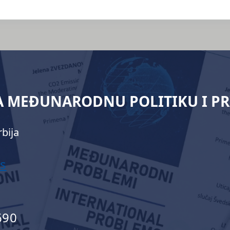
ZA MEĐUNARODNU POLITIKU I P
bija
s
690