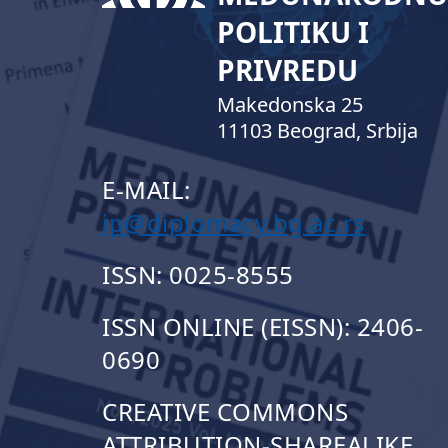
POLITIKU I
PRIVREDU
Makedonska 25
11103 Beograd, Srbija
E-MAIL:
ip@diplomacy.bg.ac.rs
ISSN: 0025-8555
ISSN ONLINE (EISSN): 2406-
0690
CREATIVE COMMONS
ATTRIBUTION-SHAREALIKE