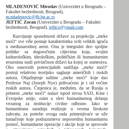
MLADENOVIĆ Miroslav
(Univerzitet u Beogradu –
Fakultet bezbednosti, Beograd),
m.mladenovic@fb.bg.ac.rs
JEFTIĆ
Zoran
(Univerzitet u Beogradu – Fakultet
bezbednosti, Beograd),
jefticz@ymail.com
Razvijanje sposobnosti države za projekciju „meke
moći“ sve više postaje karakteristika svih velikih igrača
u međunarodnoj areni. Ona je integralni deo spoljne
politike sa dugoročnim ciljevima koja, svojim
kulturološkim, ideološkim, političkim ili humanitarnim
resursima nudi privlačnost državi ka kojoj se usmerava.
Oko osnovnih potencijalnih sadržaja „meke moći“
postoji relativno teorijsko saglasje američkih i ruskih
autora. Objašnjenje suštine „meke moći“ koje dao
Profesor Naj (Joseph Nye) prihvaćeno je i od većine
ruskih autora. Činjenica je, međutim, da se Rusija u
primeni „meke moći“ nalazi ispod nivoa SAD, Kine i
Evropske unije, osim u sferi humanitarnog delanja
vezanog za institucije civilne odbrane. Iako se
humanitrana saradnja realizuje u veoma širokom
zahvatu, za potrebe ovoga rada primenjivaće se uže
tumačenje koje podrazumeva neposrednu humanitarnu
pomoć, humanitarne operacije i akcije koje se sprovode