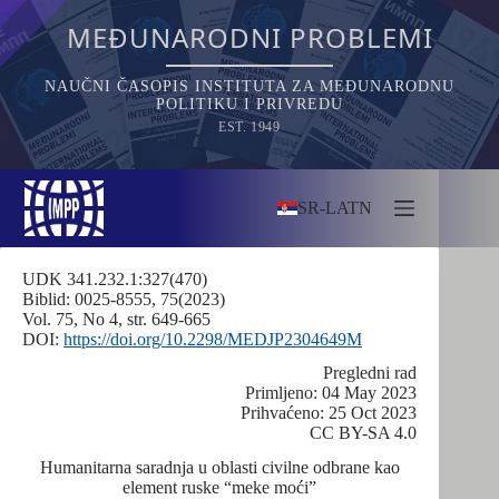
Skip
to
MEĐUNARODNI PROBLEMI
content
NAUČNI ČASOPIS INSTITUTA ZA MEĐUNARODNU
POLITIKU I PRIVREDU
EST. 1949
SR-LATN
UDK 341.232.1:327(470)
Biblid: 0025-8555, 75(2023)
Vol. 75, No 4, str. 649-665
DOI:
https://doi.org/10.2298/MEDJP2304649M
Pregledni rad
Primljeno: 04 May 2023
Prihvaćeno: 25 Oct 2023
CC BY-SA 4.0
Humanitarna saradnja u oblasti civilne odbrane kao
element ruske “meke moći”