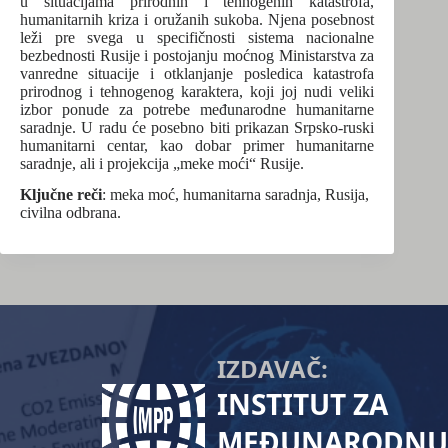
u situacijama prirodnih i tehnogenih katastrofa,
humanitarnih kriza i oružanih sukoba. Njena posebnost
leži pre svega u specifičnosti sistema nacionalne
bezbednosti Rusije i postojanju moćnog Ministarstva za
vanredne situacije i otklanjanje posledica katastrofa
prirodnog i tehnogenog karaktera, koji joj nudi veliki
izbor ponude za potrebe međunarodne humanitarne
saradnje. U radu će posebno biti prikazan Srpsko-ruski
humanitarni centar, kao dobar primer humanitarne
saradnje, ali i projekcija „meke moći“ Rusije.
Ključne reči
: meka moć, humanitarna saradnja, Rusija,
civilna odbrana.
IZDAVAČ:
INSTITUT ZA
MEĐUNARODNU