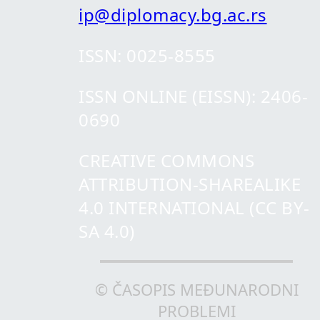
ip@diplomacy.bg.ac.rs
ISSN: 0025-8555
ISSN ONLINE (EISSN): 2406-
0690
CREATIVE COMMONS
ATTRIBUTION-SHAREALIKE
4.0 INTERNATIONAL (CC BY-
SA 4.0)
© ČASOPIS MEĐUNARODNI
PROBLEMI