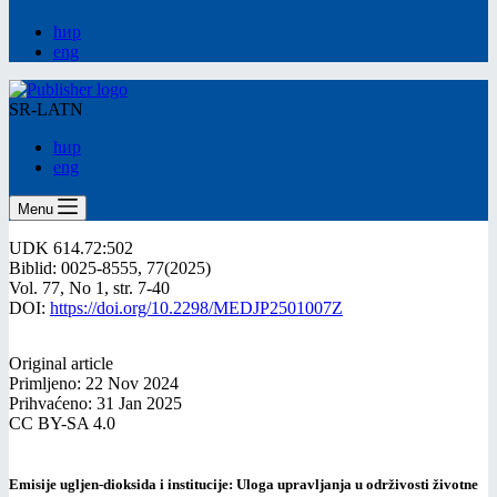
ћир
eng
SR-LATN
ћир
eng
Menu
UDK 614.72:502
Biblid: 0025-8555, 77(2025)
Vol. 77, No 1, str. 7-40
DOI:
https://doi.org/10.2298/MEDJP2501007Z
Original article
Primljeno: 22 Nov 2024
Prihvaćeno: 31 Jan 2025
CC BY-SA 4.0
Emisije ugljen-dioksida i institucije: Uloga upravljanja u održivosti životne