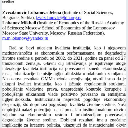
sredine
Zvezdanović Lobanova Jelena
(Institute of Social Sciences,
Belgrade, Serbia),
jzvezdanovic@idn.org.rs
Lobanov
Mikhail
(Institute of Economics of the Russian Academy
of Sciences; Moscow School of Economics of the Lomonosov
Moscow State University, Moscow, Russian Federation),
m.m.lobanov@yandex.ru
Rad se bavi uticajem kvaliteta institucija, kao i njegovom
međuzavisnošću sa ekonomskim performansama, na degradaciju
životne sredine u periodu od 2002. do 2021. godine za panel od 27
tranzicionih zemalja. Glavni cilj istraživanja je ispitivanje uloge
interakcije kvaliteta institucija na povezanost između ekonomskog
rasta, urbanizacije i emisije ugljen-dioksida u odabranim zemljama.
Na osnovu rezultata GMM metoda ocenjivanja, utvrdili smo da je
ukupni kvalitet institucija, kao i jačanje regulatornih struktura,
poboljšanje vladavine prava, unapređenje kontrole korupcije i
poboljšanje efikasnosti vlade pozitivno povezano sa emisijama
ugljen-dioksida. Institucionalni napredak pogoduje ekonomskoj
ekspanziji, što doprinosi pogoršanju kvaliteta životne sredine. Naši
empirijski nalazi potvrdjuju da napredak u institucionalnom okviru
zajedno sa ekonomskim rastom i urbanizacijom povećavaju
degradaciju životne sredine. Dobijeni rezultati imaju značajne
implikacije za kreatore politika, ukazujući da institucionalni okvir