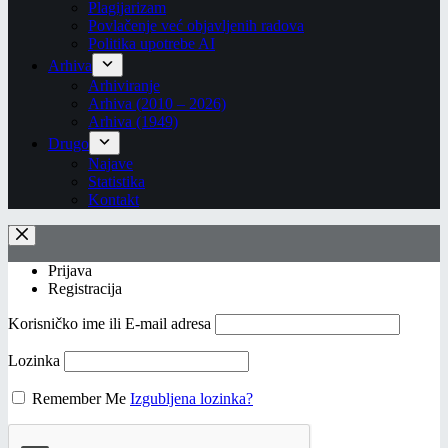
Plagijarizam
Povlačenje već objavljenih radova
Politika upotrebe AI
Arhiva
Arhiviranje
Arhiva (2010 – 2026)
Arhiva (1949)
Drugo
Najave
Statistika
Kontakt
Prijava
Registracija
Korisničko ime ili E-mail adresa
Lozinka
Remember Me
Izgubljena lozinka?