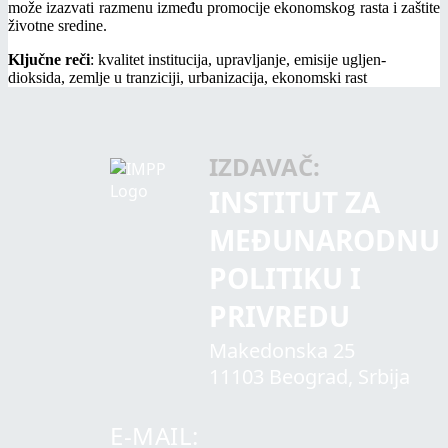
može izazvati razmenu između promocije ekonomskog rasta i zaštite
životne sredine.
Ključne reči
: kvalitet institucija, upravljanje, emisije ugljen-
dioksida, zemlje u tranziciji, urbanizacija, ekonomski rast
IZDAVAČ:
INSTITUT ZA
MEĐUNARODNU
POLITIKU I
PRIVREDU
Makedonska 25
11103 Beograd, Srbija
E-MAIL: