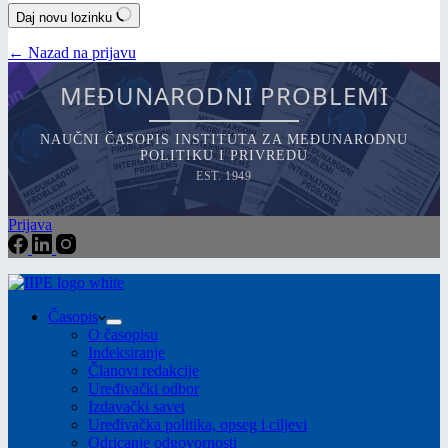
Daj novu lozinku
← Nazad na prijavu
MEĐUNARODNI PROBLEMI
NAUČNI ČASOPIS INSTITUTA ZA MEĐUNARODNU
POLITIKU I PRIVREDU
EST. 1949
Prijava
Časopis
O časopisu
Indeksiranje
Članovi redakcije
Uređivački odbor
Izdavački savet
Uređivačka politika, opseg i ciljevi
Odricanje odgovornosti