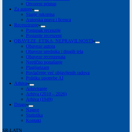
Otvoreni pristup
Za autore
Slanje rukopisa
Autorska prava i licenca
Recenziranje
Postupak recenzije
Postanite recenzent
OBAVEZE, ETIKA, NEPRAVILNOSTI
Obaveze autora
Obaveze urednika i drugih tela
Obaveze recenzenata
Neetično ponašanje
Plagijarizam
Povlačenje već objavljenih radova
Politika upotrebe AI
Arhiva
Arhiviranje
Arhiva (2010 – 2026)
Arhiva (1949)
Drugo
Najave
Statistika
Kontakt
SR-LATN