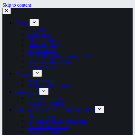
Skip to content
Časopis
O časopisu
Indeksiranje
Članovi redakcije
Uređivački odbor
Izdavački savet
Uređivačka politika, opseg i ciljevi
Odricanje odgovornosti
Otvoreni pristup
Za autore
Slanje rukopisa
Autorska prava i licenca
Recenziranje
Postupak recenzije
Postanite recenzent
OBAVEZE, ETIKA, NEPRAVILNOSTI
Obaveze autora
Obaveze urednika i drugih tela
Obaveze recenzenata
Neetično ponašanje