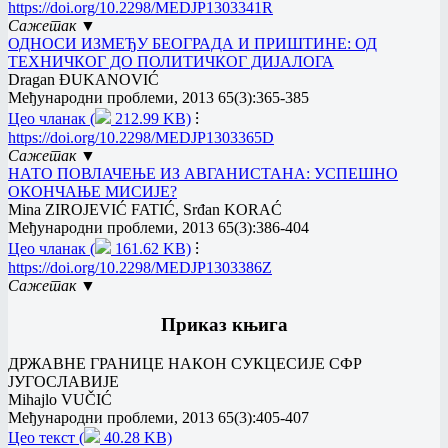
https://doi.org/10.2298/MEDJP1303341R
Сажетак ▼
ОДНОСИ ИЗМЕЂУ БЕОГРАДА И ПРИШТИНЕ: ОД
ТЕХНИЧКОГ ДО ПОЛИТИЧКОГ ДИЈАЛОГА
Dragan ĐUKANOVIĆ
Међународни проблеми, 2013 65(3):365-385
Цео чланак (
212.99 KB)
⁝
https://doi.org/10.2298/MEDJP1303365D
Сажетак ▼
НАТО ПОВЛАЧЕЊЕ ИЗ АВГАНИСТАНА: УСПЕШНО
ОКОНЧАЊЕ МИСИЈЕ?
Mina ZIROJEVIĆ FATIĆ, Srđan KORAĆ
Међународни проблеми, 2013 65(3):386-404
Цео чланак (
161.62 KB)
⁝
https://doi.org/10.2298/MEDJP1303386Z
Сажетак ▼
Приказ књига
ДРЖАВНЕ ГРАНИЦЕ НАКОН СУКЦЕСИЈЕ СФР
ЈУГОСЛАВИЈЕ
Mihajlo VUČIĆ
Међународни проблеми, 2013 65(3):405-407
Цео текст (
40.28 KB)