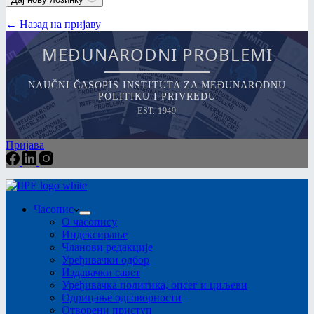
← Назад на пријаву
MEĐUNARODNI PROBLEMI
NAUČNI ČASOPIS INSTITUTA ZA MEĐUNARODNU
POLITIKU I PRIVREDU
EST. 1949
Пријава
Часопис
О часопису
Индексирање
Чланови редакције
Уређивачки одбор
Издавачки савет
Уређивачка политика, опсег и циљеви
Одрицање одговорности
Отворени приступ