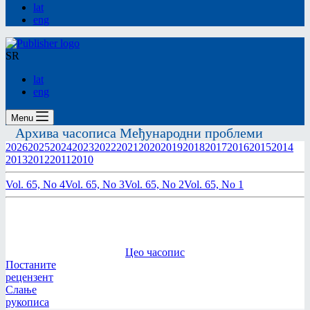
lat
eng
SR
lat
eng
Menu
Архива часописа Међународни проблеми
2026
2025
2024
2023
2022
2021
2020
2019
2018
2017
2016
2015
2014
2013
2012
2011
2010
Vol. 65, No 4
Vol. 65, No 3
Vol. 65, No 2
Vol. 65, No 1
Цео часопис
Постаните
рецензент
Слање
рукописа