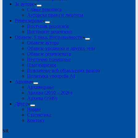
За ауторе
Слање рукописа
Ауторска права и лиценца
Рецензирање
Поступак рецензије
Постаните рецензент
Обавезе, Етика, Неправилности
Обавезе аутора
Обавезе уредника и других тела
Обавезе рецензената
Неетично понашање
Плагијаризам
Повлачење већ објављених радова
Политика употреба AI
Архива
Архивирање
Архива (2010 – 2026)
Архива (1949)
Друго
Најаве
Статистика
Контакт
SR