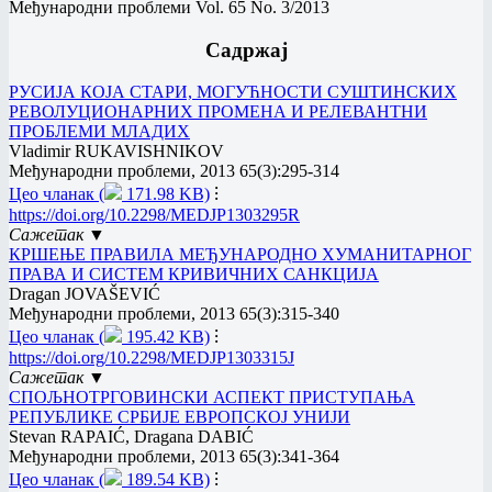
Међународни проблеми Vol. 65 No. 3/2013
Садржај
РУСИЈА КОЈА СТАРИ, МОГУЋНОСТИ СУШТИНСКИХ
РЕВОЛУЦИОНАРНИХ ПРОМЕНА И РЕЛЕВАНТНИ
ПРОБЛЕМИ МЛАДИХ
Vladimir RUKAVISHNIKOV
Међународни проблеми, 2013 65(3):295-314
Цео чланак (
171.98 KB)
⁝
https://doi.org/10.2298/MEDJP1303295R
Сажетак ▼
КРШЕЊЕ ПРАВИЛА МЕЂУНАРОДНО ХУМАНИТАРНОГ
ПРАВА И СИСТЕМ КРИВИЧНИХ САНКЦИЈА
Dragan JOVAŠEVIĆ
Међународни проблеми, 2013 65(3):315-340
Цео чланак (
195.42 KB)
⁝
https://doi.org/10.2298/MEDJP1303315J
Сажетак ▼
СПОЉНОТРГОВИНСКИ АСПЕКТ ПРИСТУПАЊА
РЕПУБЛИКЕ СРБИЈЕ ЕВРОПСКОЈ УНИЈИ
Stevan RAPAIĆ, Dragana DABIĆ
Међународни проблеми, 2013 65(3):341-364
Цео чланак (
189.54 KB)
⁝