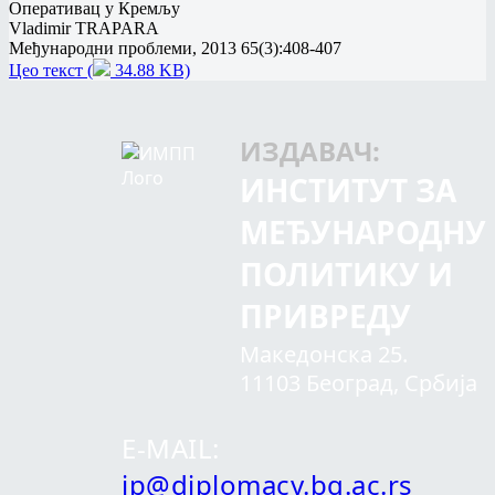
Оперативац у Кремљу
Vladimir TRAPARA
Међународни проблеми, 2013 65(3):408-407
Цео текст (
34.88 KB)
ИЗДАВАЧ:
ИНСТИТУТ ЗА
МЕЂУНАРОДНУ
ПОЛИТИКУ И
ПРИВРЕДУ
Македонска 25.
11103 Београд, Србија
E-MAIL:
ip@diplomacy.bg.ac.rs