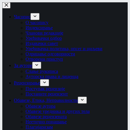
Skip
to
content
Часопис
О часопису
Индексирање
Чланови редакције
Уређивачки одбор
Издавачки савет
Уређивачка политика, опсег и циљеви
Одрицање одговорности
Отворени приступ
За ауторе
Слање рукописа
Ауторска права и лиценца
Рецензирање
Поступак рецензије
Постаните рецензент
Обавезе, Етика, Неправилности
Обавезе аутора
Обавезе уредника и других тела
Обавезе рецензената
Неетично понашање
Плагијаризам