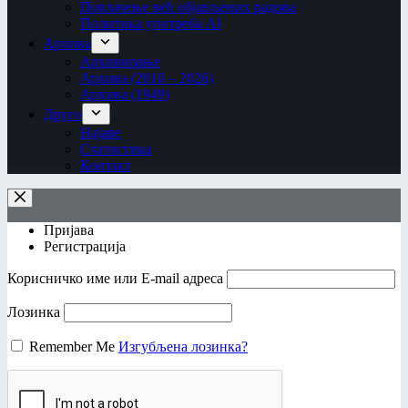
Повлачење већ објављених радова
Политика употреба AI
Архива
Архивирање
Архива (2010 – 2026)
Архива (1949)
Друго
Најаве
Статистика
Контакт
Пријава
Регистрација
Корисничко име или Е-mail адреса
Лозинка
Remember Me
Изгубљена лозинка?