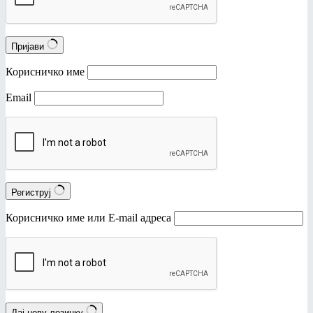
Пријави
Корисничко име
Email
Региструј
Корисничко име или Е-mail адреса
Дај нову лозинку