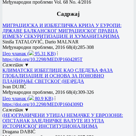
Међународни проблеми Vol. 68 No. 4/2016
Садржај
МИГРАЦИЈСКА И ИЗБЈЕГЛИЧКА КРИЗА У ЕУРОПИ:
ДРЖАВЕ БАЛКАНСКОГ МИГРАЦИЈСКОГ ПРАВЦА
ИЗМЕЂУ СЕКУРИТИЗАЦИЈЕ И ХУМАНИТАРИЗМА
Siniša TATALOVIĆ, Dario MALNAR
Међународни проблеми, 2016 68(4):285-308
Цео чланак (
95.31 KB)
⁝
https://doi.org/10.2298/MEDJP1604285T
Сажетак ▼
КЛИМАТСКЕ ИЗБЕГЛИЦЕ КАО СЛЕДЕЋА ФАЗА
ГЛОБАЛИЗАЦИЈЕ И ОСНОВА ЗА ПОНОВНО
ПЛАНИРАЊЕ СВЕТСКОГ (НЕ)РЕДА
Ivan DUJIĆ
Међународни проблеми, 2016 68(4):309-326
Цео чланак (
80.9 KB)
⁝
https://doi.org/10.2298/MEDJP1604309D
Сажетак ▼
(НЕ)ОГРАНИЧЕНИ УТИЦАЈ НЕМАЧКЕ У ЕВРОЗОНИ:
ОПСТАНАК ЗАЈЕДНИЧКЕ ВАЛУТЕ ИЗ УГЛА
ИСТОРИЈСКОГ ИНСТИТУЦИОНАЛИЗМА
Dragana DABIĆ