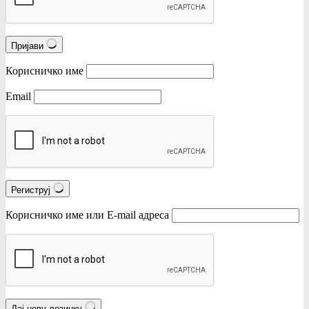
Пријави
Корисничко име
Email
Региструј
Корисничко име или Е-mail адреса
Дај нову лозинку