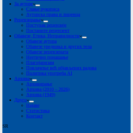
За ауторе
Слање рукописа
Ауторска права и лиценца
Рецензирање
Поступак рецензије
Постаните рецензент
Обавезе, Етика, Неправилности
Обавезе аутора
Обавезе уредника и других тела
Обавезе рецензената
Неетично понашање
Плагијаризам
Повлачење већ објављених радова
Политика употреба AI
Архива
Архивирање
Архива (2010 – 2026)
Архива (1949)
Друго
Најаве
Статистика
Контакт
SR