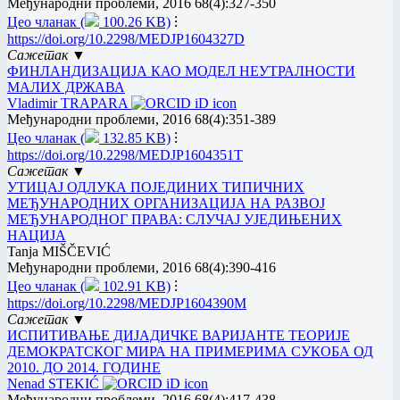
Међународни проблеми, 2016 68(4):327-350
Цео чланак (
100.26 KB)
⁝
https://doi.org/10.2298/MEDJP1604327D
Сажетак ▼
ФИНЛАНДИЗАЦИЈА КАО МОДЕЛ НЕУТРАЛНОСТИ
МАЛИХ ДРЖАВА
Vladimir TRAPARA
Међународни проблеми, 2016 68(4):351-389
Цео чланак (
132.85 KB)
⁝
https://doi.org/10.2298/MEDJP1604351T
Сажетак ▼
УТИЦАЈ ОДЛУКА ПОЈЕДИНИХ ТИПИЧНИХ
МЕЂУНАРОДНИХ ОРГАНИЗАЦИЈА НА РАЗВОЈ
МЕЂУНАРОДНОГ ПРАВА: СЛУЧАЈ УЈЕДИЊЕНИХ
НАЦИЈА
Tanja MIŠČEVIĆ
Међународни проблеми, 2016 68(4):390-416
Цео чланак (
102.91 KB)
⁝
https://doi.org/10.2298/MEDJP1604390M
Сажетак ▼
ИСПИТИВАЊЕ ДИЈАДИЧКЕ ВАРИЈАНТЕ ТЕОРИЈЕ
ДЕМОКРАТСКОГ МИРА НА ПРИМЕРИМА СУКОБА ОД
2010. ДО 2014. ГОДИНЕ
Nenad STEKIĆ
Међународни проблеми, 2016 68(4):417-438