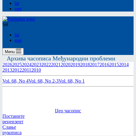
lat
eng
SR
lat
eng
Menu
Архива часописа Међународни проблеми
2026
2025
2024
2023
2022
2021
2020
2019
2018
2017
2016
2015
2014
2013
2012
2011
2010
Vol. 68, No 4
Vol. 68, No 2-3
Vol. 68, No 1
Цео часопис
Постаните
рецензент
Слање
рукописа