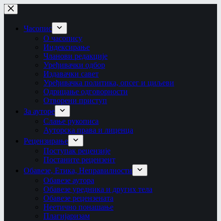
Skip
to
content
Часопис
О часопису
Индексирање
Чланови редакције
Уређивачки одбор
Издавачки савет
Уређивачка политика, опсег и циљеви
Одрицање одговорности
Отворени приступ
За ауторе
Слање рукописа
Ауторска права и лиценца
Рецензирање
Поступак рецензије
Постаните рецензент
Обавезе, Етика, Неправилности
Обавезе аутора
Обавезе уредника и других тела
Обавезе рецензената
Неетично понашање
Плагијаризам