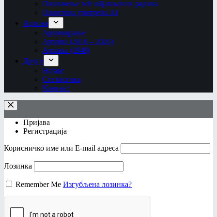
Повлачење већ објављених радова
Политика употреба AI
Архива
Архивирање
Архива (2010 – 2026)
Архива (1949)
Друго
Најаве
Статистика
Контакт
Пријава
Регистрација
Корисничко име или Е-mail адреса
Лозинка
Remember Me
Изгубљена лозинка?