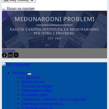
← Назад на пријаву
MEĐUNARODNI PROBLEMI
NAUČNI ČASOPIS INSTITUTA ZA MEĐUNARODNU
POLITIKU I PRIVREDU
EST. 1949
Пријава
Часопис
О часопису
Индексирање
Чланови редакције
Уређивачки одбор
Издавачки савет
Уређивачка политика, опсег и циљеви
Одрицање одговорности
Отворени приступ