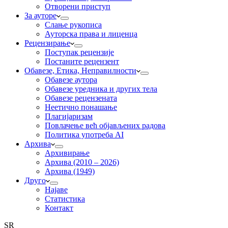
Отворени приступ
За ауторе
Слање рукописа
Ауторска права и лиценца
Рецензирање
Поступак рецензије
Постаните рецензент
Обавезе, Етика, Неправилности
Обавезе аутора
Обавезе уредника и других тела
Обавезе рецензената
Неетично понашање
Плагијаризам
Повлачење већ објављених радова
Политика употреба AI
Архива
Архивирање
Архива (2010 – 2026)
Архива (1949)
Друго
Најаве
Статистика
Контакт
SR