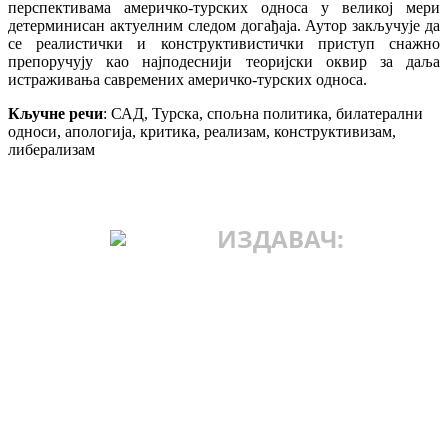
перспективама америчко-турских односа у великој мери
детерминисан актуелним следом догађаја. Аутор закључује да
се реалистички и конструктивистички приступ снажно
препоручују као најподеснији теоријски оквир за даља
истраживања савремених америчко-турских односа.
Кључне речи
: САД, Турска, спољна политика, билатерални
односи, апологија, критика, реализам, конструктивизам,
либерализам
ИЗДАВАЧ:
ИНСТИТУТ ЗА
МЕЂУНАРОДНУ
ПОЛИТИКУ И
ПРИВРЕДУ
Македонска 25.