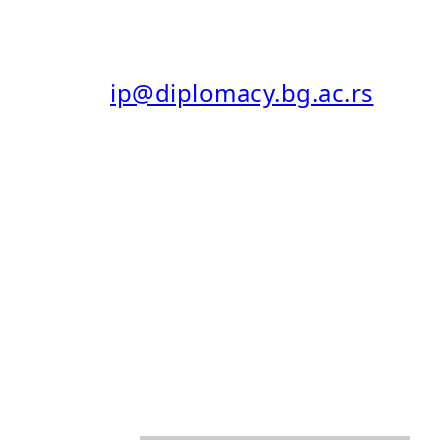
11103 Београд, Србија
E-MAIL:
ip@diplomacy.bg.ac.rs
ISSN: 0025-8555
ISSN ONLINE (EISSN): 2406-
0690
CREATIVE COMMONS
ATTRIBUTION-SHAREALIKE
4.0 INTERNATIONAL (CC BY-
SA 4.0)