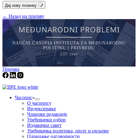
Дај нову лозинку
← Назад на пријаву
MEĐUNARODNI PROBLEMI
NAUČNI ČASOPIS INSTITUTA ZA MEĐUNARODNU
POLITIKU I PRIVREDU
EST. 1949
Пријава
Часопис
О часопису
Индексирање
Чланови редакције
Уређивачки одбор
Издавачки савет
Уређивачка политика, опсег и циљеви
Одрицање одговорности