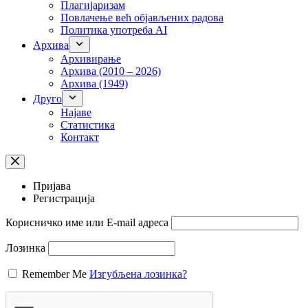
Плагијаризам
Повлачење већ објављених радова
Политика употреба AI
Архива
Архивирање
Архива (2010 – 2026)
Архива (1949)
Друго
Најаве
Статистика
Контакт
Пријава
Регистрација
Корисничко име или Е-mail адреса
Лозинка
Remember Me
Изгубљена лозинка?