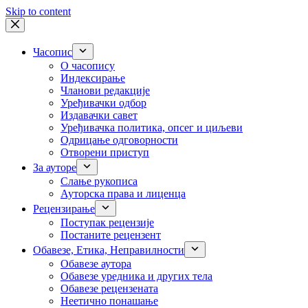
Skip to content
Часопис
О часопису
Индексирање
Чланови редакције
Уређивачки одбор
Издавачки савет
Уређивачка политика, опсег и циљеви
Одрицање одговорности
Отворени приступ
За ауторе
Слање рукописа
Ауторска права и лиценца
Рецензирање
Поступак рецензије
Постаните рецензент
Обавезе, Етика, Неправилности
Обавезе аутора
Обавезе уредника и других тела
Обавезе рецензената
Неетично понашање