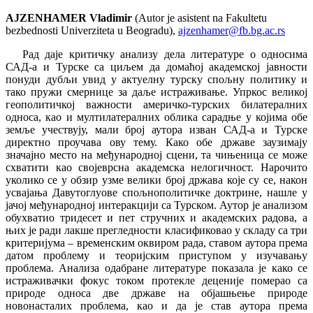
AJZENHAMER Vladimir
(Autor je asistent na Fakultetu
bezbednosti Univerziteta u Beogradu),
ajzenhamer@fb.bg.ac.rs
Рад даје критичку анализу дела литературе о односима
САД-а и Турске са циљем да домаћој академској јавности
понуди дубљи увид у актуелну турску спољну политику и
тако пружи смернице за даље истраживање. Упркос великој
геополитичкој важности америчко-турских билатералних
односа, као и мултилатералних облика сарадње у којима обе
земље учествују, мали број аутора изван САД-а и Турске
директно проучава ову тему. Како обе државе заузимају
значајно место на међународној сцени, та чињеница се може
схватити као својеврсна академска нелогичност. Нарочито
уколико се у обзир узме велики број држава које су се, након
усвајања Давутоглуове спољнополитичке доктрине, нашле у
јачој међународној интеракцији са Турском. Аутор је анализом
обухватио тридесет и пет стручних и академских радова, а
њих је ради лакше прегледности класификовао у складу са три
критеријума – временским оквиром рада, ставом аутора према
датом проблему и теоријским приступом у изучавању
проблема. Анализа одабране литературе показала је како се
истраживачки фокус током протекле деценије померао са
природе односа две државе на објашњење природе
новонасталих проблема, као и да је став аутора према