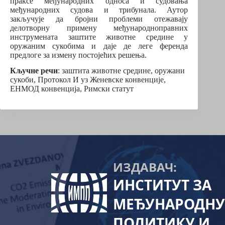
праксе међународних односа и судовања
међународних судова и трибунала. Аутор
закључује да бројни проблеми отежавају
делотворну примену међународноправних
инструмената заштите животне средине у
оружаним сукобима и даје де леге ференда
предлоге за измену постојећих решења.
Кључне речи
: заштита животне средине, оружани
сукоби, Протокол И уз Женевске конвенције,
ЕНМОД конвенција, Римски статут
ИЗДАВАЧ:
ИНСТИТУТ ЗА
МЕЂУНАРОДНУ
ПОЛИТИКУ И