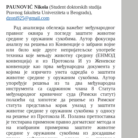
PAUNOVIĆ Nikola
(Student doktorskih studija
Pravnog fakulteta Univerziteta u Beogradu),
dzoni925@gmail.com
Рад анализира обележја важећег међународног
правног оквира у погледу заштите животне
средине у оружаним сукобима. Аутор фокусира
анализу на решења из Конвенције о забрани војне
или било које друге непријатељске употребе
техника које мењају животну средину (ЕНМОД
конвенција) и из Протокола И уз Женевске
конвенције као прва међународна документа у
којима је изричито унета одредба о заштити
животне средине у оружаним сукобима. Аутор
упоређује решења из та два међународна
инструмента са садржином члана 8 Статута
међународног кривичног суда (Римски статут)
полазећи од хипотезе да решење из Римског
статута представља корак уназад у заштити
животне средине у оружаним сукобима у односу
на решење из Протокола И. Полазна претпоставка
је тестирана применом правно догматског метода и
на изабраним примерима заштите животне
средине у оружаним сукобима из досадашње