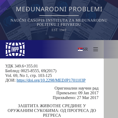
Skip
to
MEĐUNARODNI PROBLEMI
content
NAUČNI ČASOPIS INSTITUTA ZA MEĐUNARODNU
POLITIKU I PRIVREDU
EST. 1949
SR
УДК 349.6+355.01
Библид: 0025‐8555, 69(2017)
Vol. 69, No 1, стр. 103-125
ДОИ:
https://doi.org/10.2298/MEDJP1701103P
Оригинални научни рад
Примљено: 09 Jan 2017
Прихваћено: 27 Mar 2017
ЗАШТИТА ЖИВОТНЕ СРЕДИНЕ У
ОРУЖАНИМ СУКОБИМА: ОД ПРОГРЕСА ДО
РЕГРЕСА