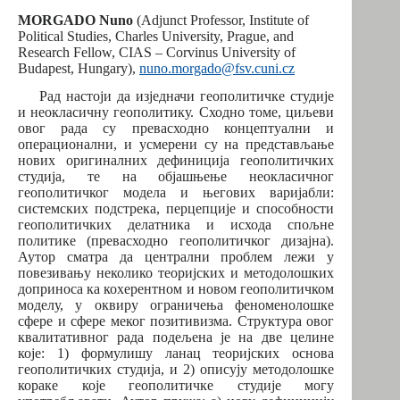
MORGADO Nuno
(Adjunct Professor, Institute of
Political Studies, Charles University, Prague, and
Research Fellow, CIAS – Corvinus University of
Budapest, Hungary),
nuno.morgado@fsv.cuni.cz
Рад настоји да изједначи геополитичке студије
и неокласичну геополитику. Сходно томе, циљеви
овог рада су превасходно концептуални и
операционални, и усмерени су на представљање
нових оригиналних дефиниција геополитичких
студија, те на објашњење неокласичног
геополитичког модела и његових варијабли:
системских подстрека, перцепције и способности
геополитичких делатника и исхода спољне
политике (превасходно геополитичког дизајна).
Аутор сматра да централни проблем лежи у
повезивању неколико теоријских и методолошких
доприноса ка кохерентном и новом геополитичком
моделу, у оквиру ограничења феноменолошке
сфере и сфере меког позитивизма. Структура овог
квалитативног рада подељена је на две целине
које: 1) формулишу ланац теоријских основа
геополитичких студија, и 2) описују методолошке
кораке које геополитичке студије могу