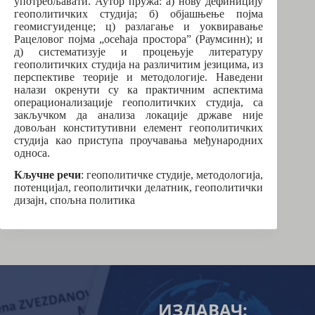
употребљавати. Аутор пружа: а) нову дефиницију
геополитичких студија; б) објашњење појма
геомисгуиденце; ц) разлагање и уоквиравање
Рацеловог појма „осећаја простора” (Раумсинн); и
д) систематизује и процењује литературу
геополитичких студија на различитим језицима, из
перспективе теорије и методологије. Наведени
налази окренути су ка практичним аспектима
операционализације геополитичких студија, са
закључком да анализа локације државе није
довољан конститутивни елемент геополитичких
студија као приступа проучавања међународних
односа.
Кључне речи
: геополитичке студије, методологија,
потенцијал, геополитички делатник, геополитички
дизајн, спољна политика
ИЗДАВАЧ: