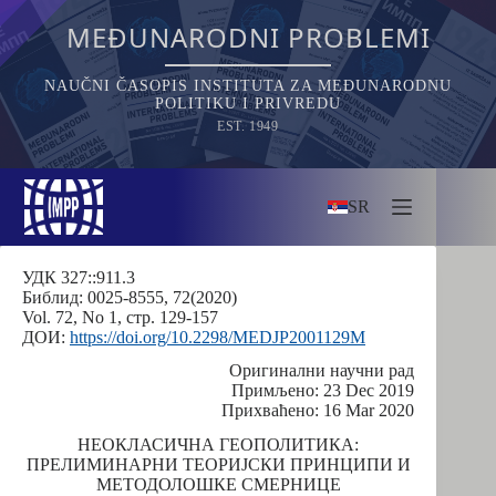
Skip
to
MEĐUNARODNI PROBLEMI
content
NAUČNI ČASOPIS INSTITUTA ZA MEĐUNARODNU
POLITIKU I PRIVREDU
EST. 1949
SR
УДК 327::911.3
Библид: 0025-8555, 72(2020)
Vol. 72, No 1, стр. 129-157
ДОИ:
https://doi.org/10.2298/MEDJP2001129M
Оригинални научни рад
Примљено: 23 Dec 2019
Прихваћено: 16 Mar 2020
НЕОКЛАСИЧНА ГЕОПОЛИТИКА:
ПРЕЛИМИНАРНИ ТЕОРИЈСКИ ПРИНЦИПИ И
МЕТОДОЛОШКЕ СМЕРНИЦЕ