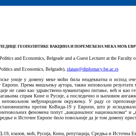
ЛЕДИЦЕ ГЕОПОЛИТИКЕ ВАКЦИНА И ПОРЕМЕЋЕНА МЕКА МОЋ ЕВР
 Politics and Economics, Belgrade and a Guest Lecturer at the Faculty of
 Politics and Economics, Belgrade),
zlatan@diplomacy.bg.ac.rs
опске уније у домену меке моћи била неадекватна и испод оч
у Европи. Према мишљењу аутора, такви неповољни резултати м
ије не само као здравствено-хуманитарно питање, већ и као ге
агањима спрам Кине и Русије, а последично и њиховим ангажм
неповољном међународном окружењу. У раду се препознаје
становништва против КоВида-19 у Европи, што је исходовало 
у неповољних феномена попут „вакциналног национализма“ и „г
редње и Источне Европе било повољније да је том домену прис
19, изазов, моћ, Русија, Кина, репутација, Средња и Источна Е