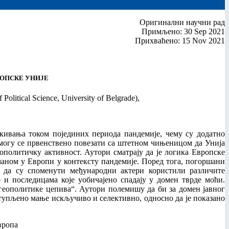
Оригинални научни рад
Примљено: 30 Sep 2021
Прихваћено: 15 Nov 2021
ОПСКЕ УНИЈЕ
 Political Science, University of Belgrade),
екивања током појединих периода пандемије, чему су додатно
огу се првенствено повезати са штетном чињеницом да Унија
ополитичку активност. Аутори сматрају да је логика Европске
аном у Европи у контексту пандемије. Поред тога, погоршани
 да су споменути међународни актери користили различите
и последицама које уобичајено спадају у домен тврде моћи.
еополитике цепива“. Аутори полемишу да би за домен јавног
тупљено мање искључиво и селективно, односно да је показано
вропа