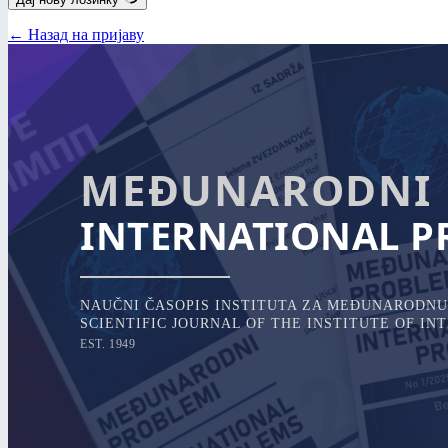
← Назад на пријаву
MEĐUNARODNI 
INTERNATIONAL P
NAUČNI ČASOPIS INSTITUTA ZA MEĐUNARODNU 
SCIENTIFIC JOURNAL OF THE INSTITUTE OF I
EST. 1949