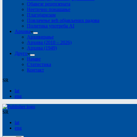
Обавезе рецензената
Неетично понашање
Плагијаризам
Повлачење већ објављених радова
Политика употреба AI
Архива
Архивирање
Архива (2010 – 2026)
Архива (1949)
Друго
Најаве
Статистика
Контакт
SR
lat
eng
SR
lat
eng