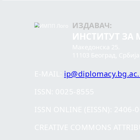
ИЗДАВАЧ:
ИНСТИТУТ ЗА
Македонска 25.
11103 Београд, Србија
E-MAIL:
ip@diplomacy.bg.ac.
ISSN: 0025-8555
ISSN ONLINE (EISSN): 2406-
CREATIVE COMMONS ATTRIBUT