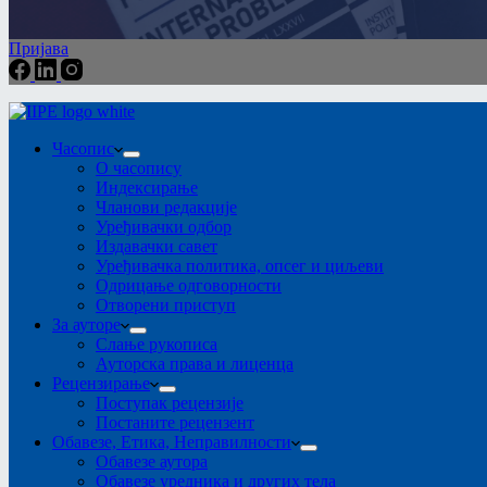
Пријава
Часопис
О часопису
Индексирање
Чланови редакције
Уређивачки одбор
Издавачки савет
Уређивачка политика, опсег и циљеви
Одрицање одговорности
Отворени приступ
За ауторе
Слање рукописа
Ауторска права и лиценца
Рецензирање
Поступак рецензије
Постаните рецензент
Обавезе, Етика, Неправилности
Обавезе аутора
Обавезе уредника и других тела