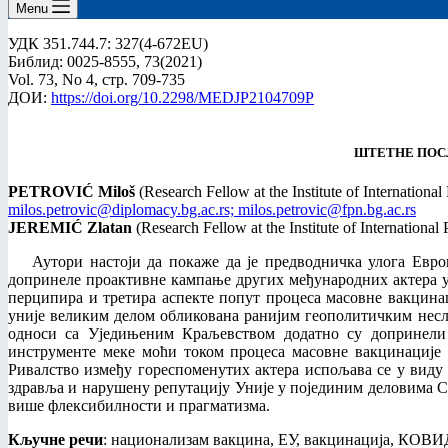
Menu
УДК 351.744.7: 327(4-672EU)
Библид: 0025-8555, 73(2021)
Vol. 73, No 4, стр. 709-735
ДОИ:
https://doi.org/10.2298/MEDJP2104709P
ШТЕТНЕ ПОС
PETROVIĆ Miloš
(Research Fellow at the Institute of International
milos.petrovic@diplomacy.bg.ac.rs; milos.petrovic@fpn.bg.ac.rs
JEREMIĆ
Zlatan
(Research Fellow at the Institute of International
Аутори настоји да покаже да је предводничка улога Евр
допринеле проактивне кампање других међународних актера 
перципира и третира аспекте попут процеса масовне вакцинац
уније великим делом обликована ранијим геополитичким несл
односи са Уједињеним Краљевством додатно су допринели 
инструменте меке моћи током процеса масовне вакцинације 
Ривалство између гореспоменутих актера испољава се у вид
здравља и нарушену репутацију Уније у појединим деловима С
више флексибилности и прагматизма.
Кључне речи
: национализам вакцина, ЕУ, вакцинација, КОВИД-