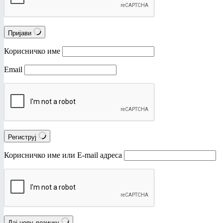
Пријави
Корисничко име
Email
Региструј
Корисничко име или Е-mail адреса
Дај нову лозинку