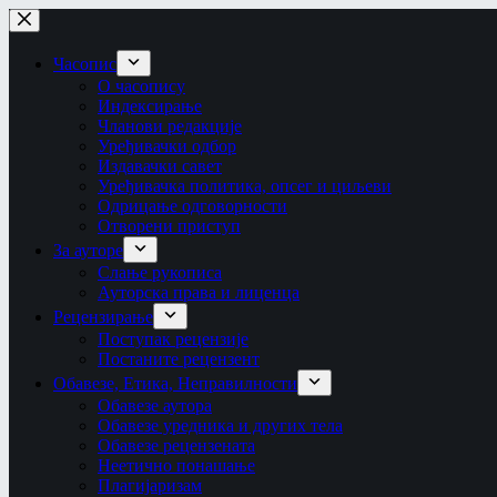
Skip
to
content
Часопис
О часопису
Индексирање
Чланови редакције
Уређивачки одбор
Издавачки савет
Уређивачка политика, опсег и циљеви
Одрицање одговорности
Отворени приступ
За ауторе
Слање рукописа
Ауторска права и лиценца
Рецензирање
Поступак рецензије
Постаните рецензент
Обавезе, Етика, Неправилности
Обавезе аутора
Обавезе уредника и других тела
Обавезе рецензената
Неетично понашање
Плагијаризам