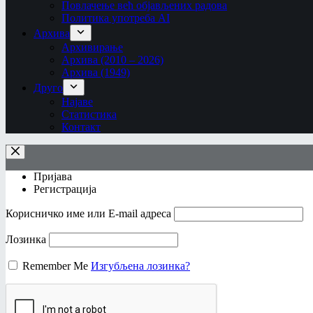
Повлачење већ објављених радова
Политика употреба AI
Архива
Архивирање
Архива (2010 – 2026)
Архива (1949)
Друго
Најаве
Статистика
Контакт
Пријава
Регистрација
Корисничко име или Е-mail адреса
Лозинка
Remember Me
Изгубљена лозинка?