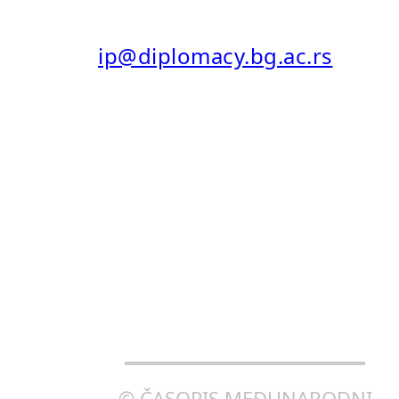
E-MAIL:
ip@diplomacy.bg.ac.rs
ISSN: 0025-8555
ISSN ONLINE (EISSN): 2406-
0690
CREATIVE COMMONS
ATTRIBUTION-SHAREALIKE
4.0 INTERNATIONAL (CC BY-
SA 4.0)
© ČASOPIS MEĐUNARODNI