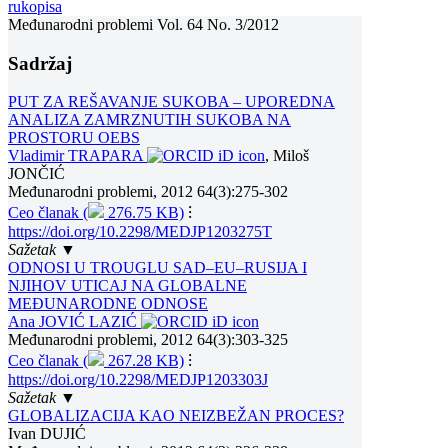
rukopisa
Međunarodni problemi Vol. 64 No. 3/2012
Sadržaj
PUT ZA REŠAVANJE SUKOBA – UPOREDNA
ANALIZA ZAMRZNUTIH SUKOBA NA
PROSTORU OEBS
Vladimir TRAPARA
, Miloš
JONČIĆ
Međunarodni problemi, 2012 64(3):275-302
Ceo članak (
276.75 KB)
⁝
https://doi.org/10.2298/MEDJP1203275T
Sažetak ▼
ODNOSI U TROUGLU SAD–EU–RUSIJA I
NJIHOV UTICAJ NA GLOBALNE
MEĐUNARODNE ODNOSE
Ana JOVIĆ LAZIĆ
Međunarodni problemi, 2012 64(3):303-325
Ceo članak (
267.28 KB)
⁝
https://doi.org/10.2298/MEDJP1203303J
Sažetak ▼
GLOBALIZACIJA KAO NEIZBEŽAN PROCES?
Ivаn DUЈIĆ