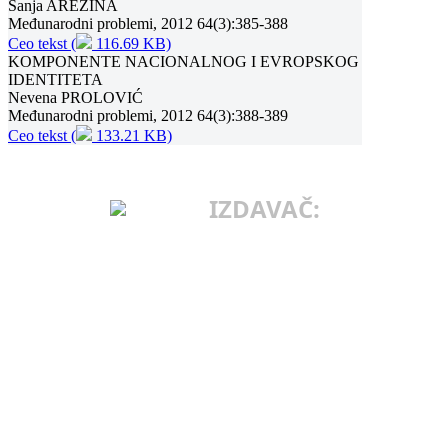
Sanja AREŽINA
Međunarodni problemi, 2012 64(3):385-388
Ceo tekst (
116.69 KB)
KOMPONENTE NACIONALNOG I EVROPSKOG
IDENTITETA
Nevena PROLOVIĆ
Međunarodni problemi, 2012 64(3):388-389
Ceo tekst (
133.21 KB)
IZDAVAČ:
INSTITUT ZA
MEĐUNARODNU
POLITIKU I
PRIVREDU
Makedonska 25
11103 Beograd, Srbija