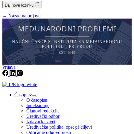
Daj novu lozinku
← Nazad na prijavu
MEĐUNARODNI PROBLEMI
NAUČNI ČASOPIS INSTITUTA ZA MEĐUNARODNU
POLITIKU I PRIVREDU
EST. 1949
Prijava
Časopis
O časopisu
Indeksiranje
Članovi redakcije
Uređivački odbor
Izdavački savet
Uređivačka politika, opseg i ciljevi
Odricanje odgovornosti