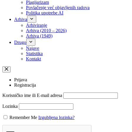
Plagijarizam
Povlačenje već objavljenih radova
Politika upotrebe AI
Arhiva
Arhiviranje
Arhiva (2010 – 2026)
Arhiva (1949)
Drugo
Najave
Statistika
Kontakt
Prijava
Registracija
Korisničko ime ili E-mail adresa
Lozinka
Remember Me
Izgubljena lozinka?