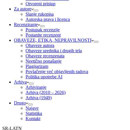
Otvoreni pristup
Za autore
Slanje rukopisa
Autorska prava i licenca
Recenziranje
Postupak recenzije
Postanite recenzent
OBAVEZE, ETIKA, NEPRAVILNOSTI
Obaveze autora
Obaveze urednika i drugih tela
Obaveze recenzenata
Neetično ponašanje
Plagijarizam
Povlačenje već objavljenih radova
Politika upotrebe AI
Arhiva
Arhiviranje
Arhiva (2010 – 2026)
Arhiva (1949)
Drugo
Najave
Statistika
Kontakt
SR-LATN