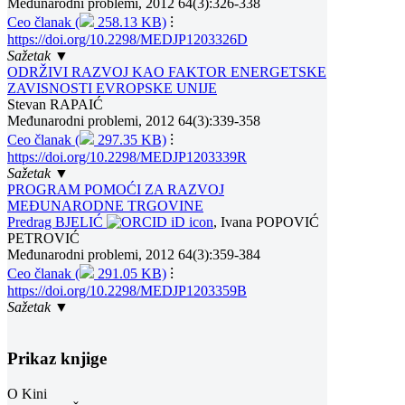
Međunarodni problemi, 2012 64(3):326-338
Ceo članak (
258.13 KB)
⁝
https://doi.org/10.2298/MEDJP1203326D
Sažetak ▼
ODRŽIVI RAZVOJ KAO FAKTOR ENERGETSKE
ZAVISNOSTI EVROPSKE UNIJE
Stevan RAPAIĆ
Međunarodni problemi, 2012 64(3):339-358
Ceo članak (
297.35 KB)
⁝
https://doi.org/10.2298/MEDJP1203339R
Sažetak ▼
PROGRAM POMOĆI ZA RAZVOJ
MEĐUNARODNE TRGOVINE
Predrag BJELIĆ
, Ivana POPOVIĆ
PETROVIĆ
Međunarodni problemi, 2012 64(3):359-384
Ceo članak (
291.05 KB)
⁝
https://doi.org/10.2298/MEDJP1203359B
Sažetak ▼
Prikaz knjige
O Kini