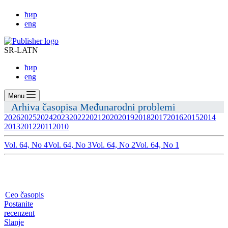
ћир
eng
SR-LATN
ћир
eng
Menu
Arhiva časopisa Međunarodni problemi
2026
2025
2024
2023
2022
2021
2020
2019
2018
2017
2016
2015
2014
2013
2012
2011
2010
Vol. 64, No 4
Vol. 64, No 3
Vol. 64, No 2
Vol. 64, No 1
Ceo časopis
Postanite
recenzent
Slanje