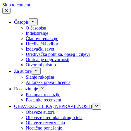
Skip to content
Časopis
O časopisu
Indeksiranje
Članovi redakcije
Uređivački odbor
Izdavački savet
Uređivačka politika, opseg i ciljevi
Odricanje odgovornosti
Otvoreni pristup
Za autore
Slanje rukopisa
Autorska prava i licenca
Recenziranje
Postupak recenzije
Postanite recenzent
OBAVEZE, ETIKA, NEPRAVILNOSTI
Obaveze autora
Obaveze urednika i drugih tela
Obaveze recenzenata
Neetično ponašanje