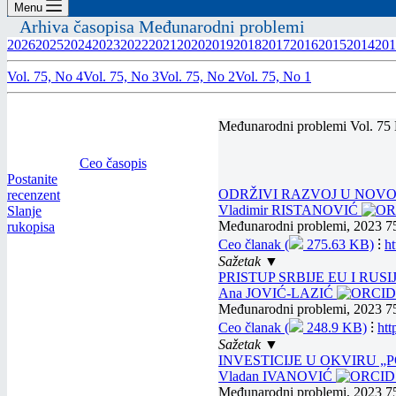
Menu
Arhiva časopisa Međunarodni problemi
2026
2025
2024
2023
2022
2021
2020
2019
2018
2017
2016
2015
2014
201
Vol. 75, No 4
Vol. 75, No 3
Vol. 75, No 2
Vol. 75, No 1
Međunarodni problemi Vol. 75
Ceo časopis
Postanite
ODRŽIVI RAZVOJ U NOVO
recenzent
Vladimir RISTANOVIĆ
Slanje
Međunarodni problemi, 2023 75
rukopisa
Ceo članak (
275.63 KB)
⁝
h
Sažetak ▼
PRISTUP SRBIJE EU I RUS
Ana JOVIĆ-LAZIĆ
Međunarodni problemi, 2023 7
Ceo članak (
248.9 KB)
⁝
ht
Sažetak ▼
INVESTICIJE U OKVIRU „PO
Vladan IVANOVIĆ
Međunarodni problemi, 2023 7