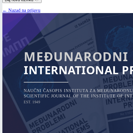
← Nazad na prijavu
MEĐUNARODNI 
INTERNATIONAL P
NAUČNI ČASOPIS INSTITUTA ZA MEĐUNARODNU 
SCIENTIFIC JOURNAL OF THE INSTITUTE OF I
EST. 1949