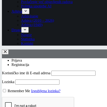
Povlačenje već objavljenih radova
Politika upotrebe AI
Arhiva
Arhiviranje
Arhiva (2010 – 2026)
Arhiva (1949)
Drugo
Najave
Statistika
Kontakt
Prijava
Registracija
Korisničko ime ili E-mail adresa
Lozinka
Remember Me
Izgubljena lozinka?