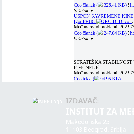
Ceo članak (
326.41 KB)
⁝
h
Sažetak ▼
USPON SAVREMENE KINE
Igor PEJIĆ
Međunarodni problemi, 2023 7
Ceo članak (
247.84 KB)
⁝
h
Sažetak ▼
STRATEŠKA STABILNOST
Pavle NEDIĆ
Međunarodni problemi, 2023 7
Ceo tekst (
94.95 KB)
IZDAVAČ:
INSTITUT ZA M
Makedonska 25
11103 Beograd, Srbija