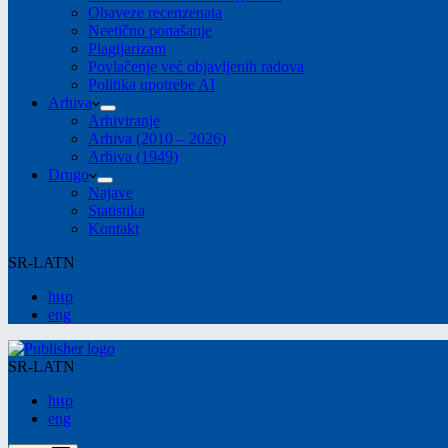
Obaveze recenzenata
Neetično ponašanje
Plagijarizam
Povlačenje već objavljenih radova
Politika upotrebe AI
Arhiva
Arhiviranje
Arhiva (2010 – 2026)
Arhiva (1949)
Drugo
Najave
Statistika
Kontakt
SR-LATN
ћир
eng
SR-LATN
ћир
eng