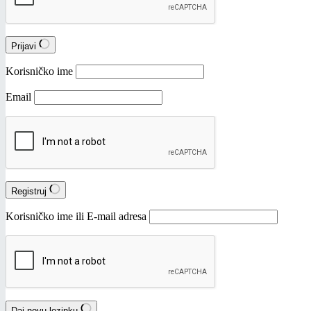
Prijavi
Korisničko ime
Email
Registruj
Korisničko ime ili E-mail adresa
Daj novu lozinku