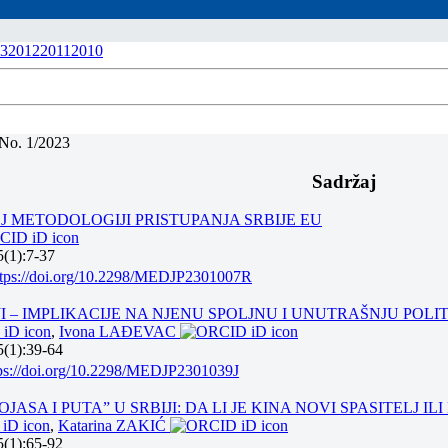
3
2012
2011
2010
 No. 1/2023
Sadržaj
J METODOLOGIJI PRISTUPANJA SRBIJE EU
(1):7-37
ttps://doi.org/10.2298/MEDJP2301007R
IJI – IMPLIKACIJE NA NJENU SPOLJNU I UNUTRAŠNJU POLI
,
Ivona LAĐEVAC
5(1):39-64
tps://doi.org/10.2298/MEDJP2301039J
JASA I PUTA” U SRBIJI: DA LI JE KINA NOVI SPASITELJ I
,
Katarina ZAKIĆ
5(1):65-92