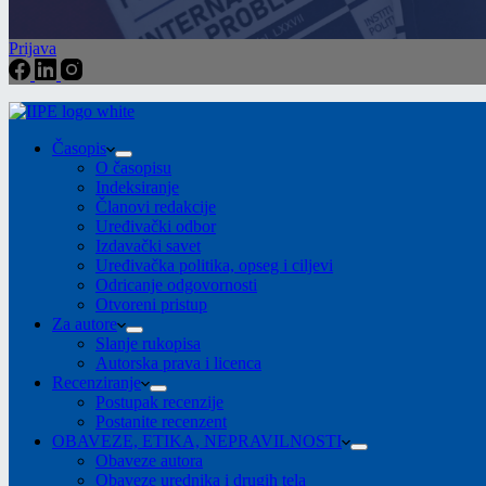
Prijava
Časopis
O časopisu
Indeksiranje
Članovi redakcije
Uređivački odbor
Izdavački savet
Uređivačka politika, opseg i ciljevi
Odricanje odgovornosti
Otvoreni pristup
Za autore
Slanje rukopisa
Autorska prava i licenca
Recenziranje
Postupak recenzije
Postanite recenzent
OBAVEZE, ETIKA, NEPRAVILNOSTI
Obaveze autora
Obaveze urednika i drugih tela