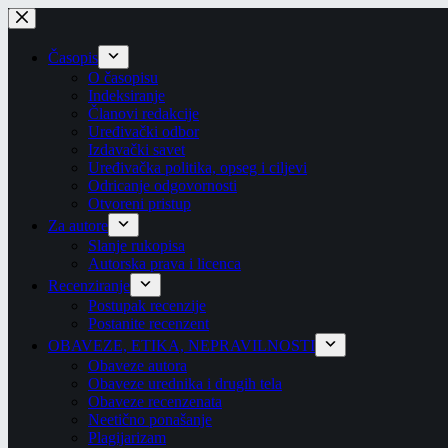
Skip
to
content
Časopis
O časopisu
Indeksiranje
Članovi redakcije
Uređivački odbor
Izdavački savet
Uređivačka politika, opseg i ciljevi
Odricanje odgovornosti
Otvoreni pristup
Za autore
Slanje rukopisa
Autorska prava i licenca
Recenziranje
Postupak recenzije
Postanite recenzent
OBAVEZE, ETIKA, NEPRAVILNOSTI
Obaveze autora
Obaveze urednika i drugih tela
Obaveze recenzenata
Neetično ponašanje
Plagijarizam