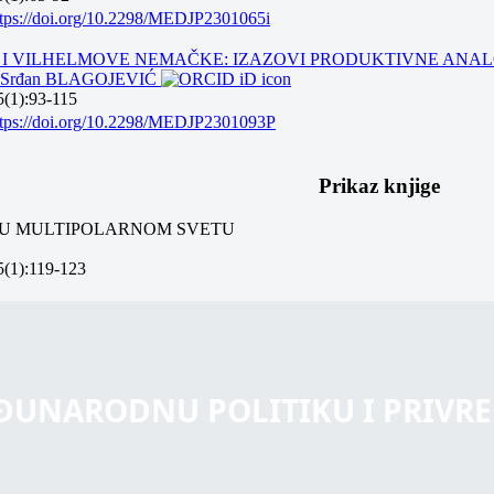
ttps://doi.org/10.2298/MEDJP2301065i
 I VILHELMOVE NEMAČKE: IZAZOVI PRODUKTIVNE ANAL
,
Srđan BLAGOJEVIĆ
5(1):93-115
ttps://doi.org/10.2298/MEDJP2301093P
Prikaz knjige
 U MULTIPOLARNOM SVETU
5(1):119-123
EĐUNARODNU POLITIKU I PRIVR