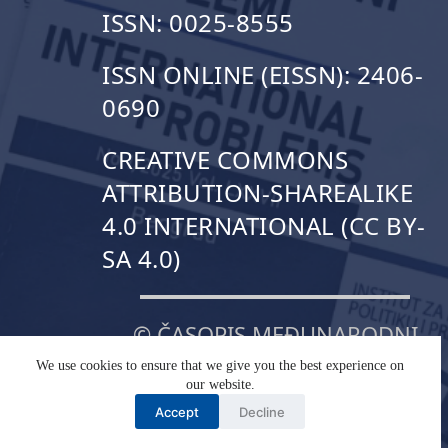
ISSN: 0025-8555
ISSN ONLINE (EISSN): 2406-
0690
CREATIVE COMMONS
ATTRIBUTION-SHAREALIKE
4.0 INTERNATIONAL (CC BY-
SA 4.0)
© ČASOPIS MEĐUNARODNI
PROBLEMI
We use cookies to ensure that we give you the best experience on
our website.
Accept
Decline