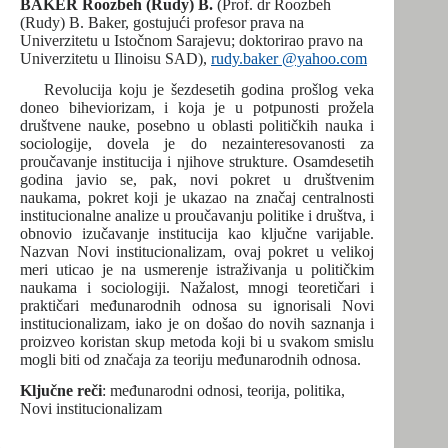
BAKER Roozbeh (Rudy) B.
(Prof. dr Roozbeh
(Rudy) B. Baker, gostujući profesor prava na
Univerzitetu u Istočnom Sarajevu; doktorirao pravo na
Univerzitetu u Ilinoisu SAD),
rudy.baker @yahoo.com
Revolucija koju je šezdesetih godina prošlog veka
doneo biheviorizam, i koja je u potpunosti prožela
društvene nauke, posebno u oblasti političkih nauka i
sociologije, dovela je do nezainteresovanosti za
proučavanje institucija i njihove strukture. Osamdesetih
godina javio se, pak, novi pokret u društvenim
naukama, pokret koji je ukazao na značaj centralnosti
institucionalne analize u proučavanju politike i društva, i
obnovio izučavanje institucija kao ključne varijable.
Nazvan Novi institucionalizam, ovaj pokret u velikoj
meri uticao je na usmerenje istraživanja u političkim
naukama i sociologiji. Nažalost, mnogi teoretičari i
praktičari međunarodnih odnosa su ignorisali Novi
institucionalizam, iako je on došao do novih saznanja i
proizveo koristan skup metoda koji bi u svakom smislu
mogli biti od značaja za teoriju međunarodnih odnosa.
Ključne reči
: međunarodni odnosi, teorija, politika,
Novi institucionalizam