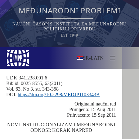
Skip
to
MEĐUNARODNI PROBLEMI
content
NAUČNI ČASOPIS INSTITUTA ZA MEĐUNARODNU
POLITIKU I PRIVREDU
EST. 1949
SR-LATN
UDK 341.238.001.6
Biblid: 0025-8555, 63(2011)
Vol. 63, No 3, str. 343-358
DOI:
https://doi.org/10.2298/MEDJP1103343B
Originalni naučni rad
Primljeno: 15 Aug 2011
Prihvaćeno: 15 Sep 2011
NOVI INSTITUCIONALIZAM I MEĐUNARODNI
ODNOSI: KORAK NAPRED