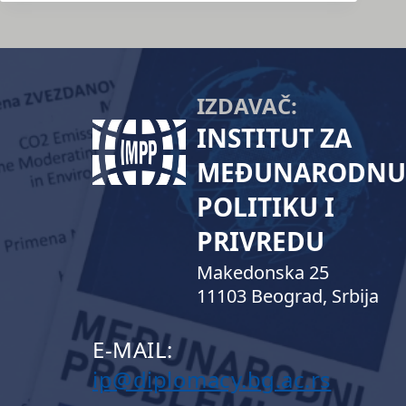
IZDAVAČ:
INSTITUT ZA
MEĐUNARODNU
POLITIKU I
PRIVREDU
Makedonska 25
11103 Beograd, Srbija
E-MAIL:
ip@diplomacy.bg.ac.rs