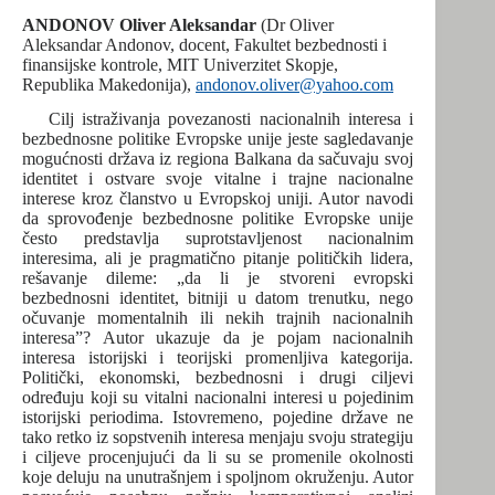
ANDONOV Oliver Aleksandar
(Dr Oliver
Aleksandar Andonov, docent, Fakultet bezbednosti i
finansijske kontrole, MIT Univerzitet Skopje,
Republika Makedonija),
andonov.oliver@yahoo.com
Cilj istraživanja povezanosti nacionalnih interesa i
bezbednosne politike Evropske unije jeste sagledavanje
mogućnosti država iz regiona Balkana da sačuvaju svoj
identitet i ostvare svoje vitalne i trajne nacionalne
interese kroz članstvo u Evropskoj uniji. Autor navodi
da sprovođenje bezbednosne politike Evropske unije
često predstavlja suprotstavljenost nacionalnim
interesima, ali je pragmatično pitanje političkih lidera,
rešavanje dileme: „da li je stvoreni evropski
bezbednosni identitet, bitniji u datom trenutku, nego
očuvanje momentalnih ili nekih trajnih nacionalnih
interesa”? Autor ukazuje da je pojam nacionalnih
interesa istorijski i teorijski promenljiva kategorija.
Politički, ekonomski, bezbednosni i drugi ciljevi
određuju koji su vitalni nacionalni interesi u pojedinim
istorijski periodima. Istovremeno, pojedine države ne
tako retko iz sopstvenih interesa menjaju svoju strategiju
i ciljeve procenjujući da li su se promenile okolnosti
koje deluju na unutrašnjem i spoljnom okruženju. Autor