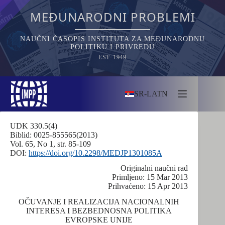
Skip
to
MEĐUNARODNI PROBLEMI
content
NAUČNI ČASOPIS INSTITUTA ZA MEĐUNARODNU
POLITIKU I PRIVREDU
EST. 1949
SR-LATN
UDK 330.5(4)
Biblid: 0025-855565(2013)
Vol. 65, No 1, str. 85-109
DOI:
https://doi.org/10.2298/MEDJP1301085A
Originalni naučni rad
Primljeno: 15 Mar 2013
Prihvaćeno: 15 Apr 2013
OČUVANJE I REALIZACIJA NACIONALNIH
INTERESA I BEZBEDNOSNA POLITIKA
EVROPSKE UNIJE