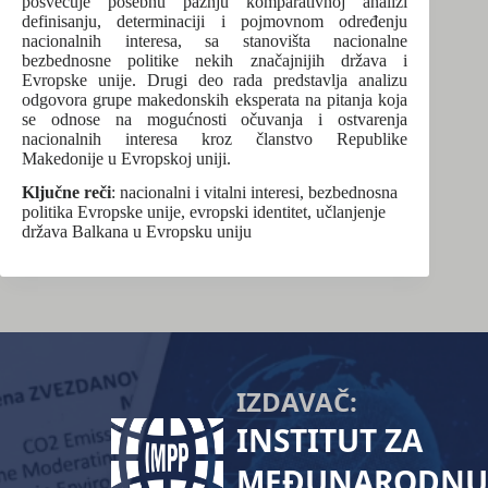
posvećuje posebnu pažnju komparativnoj analizi
definisanju, determinaciji i pojmovnom određenju
nacionalnih interesa, sa stanovišta nacionalne
bezbednosne politike nekih značajnijih država i
Evropske unije. Drugi deo rada predstavlja analizu
odgovora grupe makedonskih eksperata na pitanja koja
se odnose na mogućnosti očuvanja i ostvarenja
nacionalnih interesa kroz članstvo Republike
Makedonije u Evropskoj uniji.
Ključne reči
: nacionalni i vitalni interesi, bezbednosna
politika Evropske unije, evropski identitet, učlanjenje
država Balkana u Evropsku uniju
IZDAVAČ:
INSTITUT ZA
MEĐUNARODNU