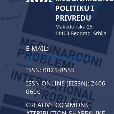
POLITIKU I
PRIVREDU
Makedonska 25
11103 Beograd, Srbija
E-MAIL:
ip@diplomacy.bg.ac.rs
ISSN: 0025-8555
ISSN ONLINE (EISSN): 2406-
0690
CREATIVE COMMONS
ATTRIBUTION-SHAREALIKE