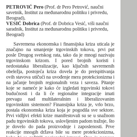
PETROVIĆ Pero
(Prof. dr Pero Petrović, naučni
savetnik, Institut za međunarodnu politiku i privredu,
Beograd),
VESIĆ
Dobrica
(Prof. dr Dobrica Vesić, viši naučni
saradnik, Institut za međunarodnu politiku i privredu,
Beograd)
Savremena ekonomska i finansijska kriza uticala je
značajno na smanjenje trgovinskih tokova, prvi put
posle Drugog svetskog rata, tako da je mnogi nazivaju
trgovinskom krizom. I pored brojnih koristi i
nedostataka liberalizacije, kao ključnih savremenih
obeležja, postojeća kriza dovela je do preispitivanja
ovih stavova utičući na uvođenje mera protekcionizma i
na jačanje brojnih regionalnih veza i saveza. Pitanje
koje se nameće je kako će izgledati trgovinski tokovi
budućnosti i da li će regionalne integracije imati
prevagu nad multilateralnim i liberalizovanim
trgovinskim sistemom? Finansijska kriza je, vrlo brzo,
postala ekonomska kriza koja je pogodila sve sektore.
Prvi vidljivi efekti krize manifestovali su se u snažnom
padu trgovinskih tokova, uslovljenim padom tražnje, što
je dovelo do pada proizvodnje i zaposlenosti. Prve
reakcije mnogih država bile su mere protekcionizma,