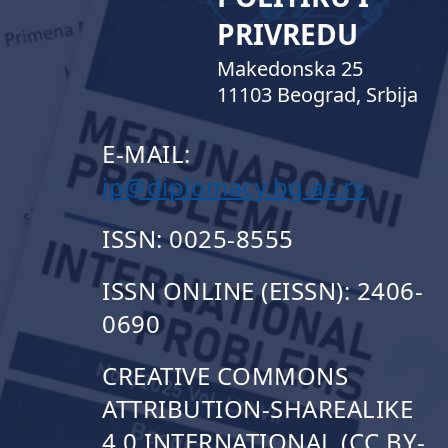
PRIVREDU
Makedonska 25
11103 Beograd, Srbija
E-MAIL:
ip@diplomacy.bg.ac.rs
ISSN: 0025-8555
ISSN ONLINE (EISSN): 2406-
0690
CREATIVE COMMONS
ATTRIBUTION-SHAREALIKE
4.0 INTERNATIONAL (CC BY-