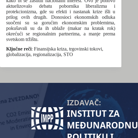
kako bi se zaštitili nacionalni interesi. Ovo je ponovo
aktuelizovalo debatu pobornika liberalizma i
protekcionizma, gde su efekti i nastanak krize išli u
prilog ovih drugih. Donosioci ekonomskih odluka
suočeni su sa gorućim ekonomskim problemima,
pokušavali su da ih ublaže (makar na kratak rok)
okrećući se regionalnim partnerima, a manje prema
svetskom tržištu.
Ključne reči
: Finansijska kriza, trgovinski tokovi,
globalizacija, regionalizacija, STO
IZDAVAČ:
INSTITUT ZA
MEĐUNARODNU
POLITIKU I