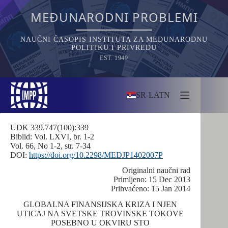
Skip
to
MEĐUNARODNI PROBLEMI
content
NAUČNI ČASOPIS INSTITUTA ZA MEĐUNARODNU
POLITIKU I PRIVREDU
EST. 1949
SR-LATN
UDK 339.747(100):339
Biblid: Vol. LXVI, br. 1-2
Vol. 66, No 1-2, str. 7-34
DOI:
https://doi.org/10.2298/MEDJP1402007P
Originalni naučni rad
Primljeno: 15 Dec 2013
Prihvaćeno: 15 Jan 2014
GLOBALNA FINANSIJSKA KRIZA I NJEN
UTICAJ NA SVETSKE TROVINSKE TOKOVE
POSEBNO U OKVIRU STO