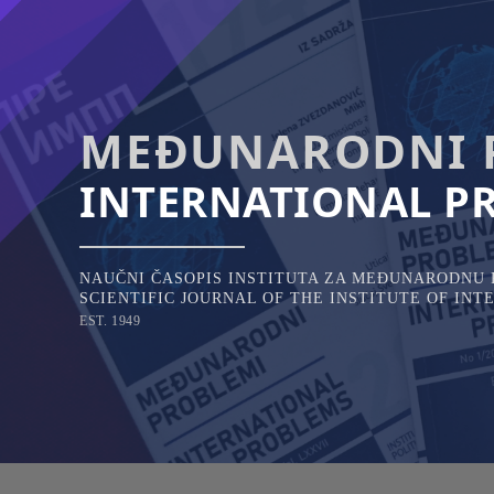
Skip
to
content
MEĐUNARODNI 
INTERNATIONAL P
NAUČNI ČASOPIS INSTITUTA ZA MEĐUNARODNU P
SCIENTIFIC JOURNAL OF THE INSTITUTE OF IN
EST. 1949