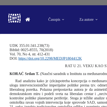
Časopis
Za autore
UDK 355.01:341.238(73)
Biblid: 0025-8555, 70(2018)
Vol. 70, No 4, str. 412-431
DOI:
https://doi.org/10.2298/MEDJP1804412K
RAT U 21. VEKU KAO 
KORAĆ Srđan T.
(Naučni saradnik u Institutu za međunarodnu
Rad analizira kako je (zlo)upotreba koncepcija o međunar
ulogu intervencionističke imperijalne politike prema tzv. odm
liberalnog poretka. Polazna pretpostavka autora je da asime
demokratskom miru i podeli sveta na liberalan centar i „necivi
kontrolne politike planetarne periferije. Stoga je težište anali
ontološku ravan vojnih intervencija koje sprovode SAD, samosta
21. veku izgubio tradicionalne ontološke odlike i poprimio stru