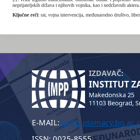
neprijateljskih država i njihovih vojnika, kao i nedržavnih aktera.
Ključne reči
: rat, vojna intervencija, međunarodno društvo, lib
IZDAVAČ:
INSTITUT 
Makedonska 25
11103 Beograd, Sr
E-MAIL:
ip@diplomacy.bg.ac.r
ISSN: 0025-8555