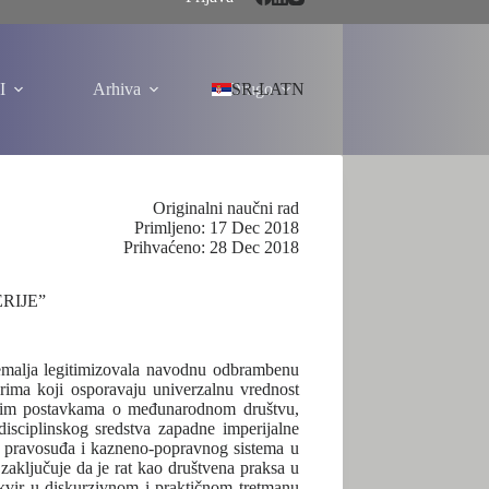
I
Arhiva
Drugo
SR-LATN
Originalni naučni rad
Primljeno: 17 Dec 2018
Prihvaćeno: 28 Dec 2018
RIJE”
zemalja legitimizovala navodnu odbrambenu
erima koji osporavaju univerzalnu vrednost
ejnim postavkama o međunarodnom društvu,
disciplinskog sredstva zapadne imperijalne
čnog pravosuđa i kazneno-popravnog sistema u
zaključuje da je rat kao društvena praksa u
 okvir u diskurzivnom i praktičnom tretmanu