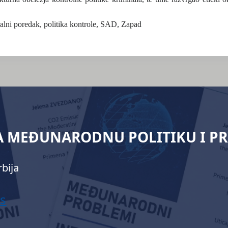
eralni poredak, politika kontrole, SAD, Zapad
ZA MEĐUNARODNU POLITIKU I P
bija
s