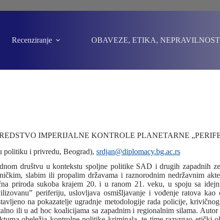
Recenziranje
OBAVEZE, ETIKA, NEPRAVILNOST
SREDSTVO IMPERIJALNE KONTROLE PLANETARNE „PERIFE
 politiku i privredu, Beograd),
srdjan@diplomacy.bg.ac.rs
odnom društvu u kontekstu spoljne politike SAD i drugih zapadnih 
etničkim, slabim ili propalim državama i raznorodnim nedržavnim akt
trična priroda sukoba krajem 20. i u ranom 21. veku, u spoju sa id
lizovanu” periferiju, uslovljava osmišljavanje i vođenje ratova kao 
ze stavljeno na pokazatelje ugradnje metodologije rada policije, krivi
lno ili u ad hoc koalicijama sa zapadnim i regionalnim silama. Autor 
kturna obeležja kontrolne politike kriminala, te time razvrgao etički