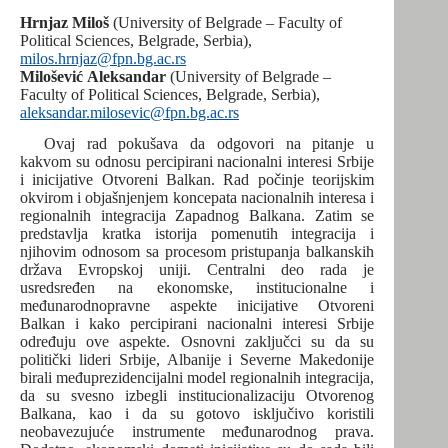
Hrnjaz Miloš
(University of Belgrade – Faculty of
Political Sciences, Belgrade, Serbia),
milos.hrnjaz@fpn.bg.ac.rs
Milošević
Aleksandar
(University of Belgrade –
Faculty of Political Sciences, Belgrade, Serbia),
aleksandar.milosevic@fpn.bg.ac.rs
Ovaj rad pokušava da odgovori na pitanje u
kakvom su odnosu percipirani nacionalni interesi Srbije
i inicijative Otvoreni Balkan. Rad počinje teorijskim
okvirom i objašnjenjem koncepata nacionalnih interesa i
regionalnih integracija Zapadnog Balkana. Zatim se
predstavlja kratka istorija pomenutih integracija i
njihovim odnosom sa procesom pristupanja balkanskih
država Evropskoj uniji. Centralni deo rada je
usredsređen na ekonomske, institucionalne i
međunarodnopravne aspekte inicijative Otvoreni
Balkan i kako percipirani nacionalni interesi Srbije
određuju ove aspekte. Osnovni zaključci su da su
politički lideri Srbije, Albanije i Severne Makedonije
birali međuprezidencijalni model regionalnih integracija,
da su svesno izbegli institucionalizaciju Otvorenog
Balkana, kao i da su gotovo isključivo koristili
neobavezujuće instrumente međunarodnog prava.