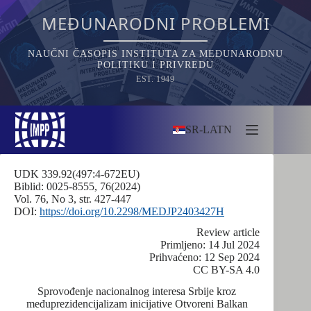
Skip
to
MEĐUNARODNI PROBLEMI
content
NAUČNI ČASOPIS INSTITUTA ZA MEĐUNARODNU
POLITIKU I PRIVREDU
EST. 1949
SR-LATN
UDK 339.92(497:4-672EU)
Biblid: 0025-8555, 76(2024)
Vol. 76, No 3, str. 427-447
DOI:
https://doi.org/10.2298/MEDJP2403427H
Review article
Primljeno: 14 Jul 2024
Prihvaćeno: 12 Sep 2024
CC BY-SA 4.0
Sprovođenje nacionalnog interesa Srbije kroz
međuprezidencijalizam inicijative Otvoreni Balkan