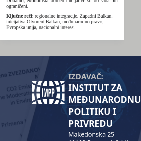
Dodatno, ekonomski dometi inicijative su do sada bili
ograničeni.
Ključne reči
: regionalne integracije, Zapadni Balkan,
inicijativa Otvoreni Balkan, međunarodno pravo,
Evropska unija, nacionalni interesi
IZDAVAČ:
INSTITUT ZA
MEĐUNARODNU
POLITIKU I
PRIVREDU
Makedonska 25