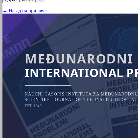
← Назад на пријаву
MEĐUNARODNI 
INTERNATIONAL P
NAUČNI ČASOPIS INSTITUTA ZA MEĐUNARODNU 
SCIENTIFIC JOURNAL OF THE INSTITUTE OF I
EST. 1949