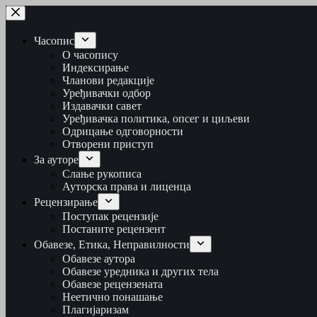
Skip
to
content
Часопис
О часопису
Индексирање
Чланови редакције
Уређивачки одбор
Издавачки савет
Уређивачка политика, опсег и циљеви
Одрицање одговорности
Отворени приступ
За ауторе
Слање рукописа
Ауторска права и лиценца
Рецензирање
Поступак рецензије
Постаните рецензент
Обавезе, Етика, Неправилности
Обавезе аутора
Обавезе уредника и других тела
Обавезе рецензената
Неетично понашање
Плагијаризам