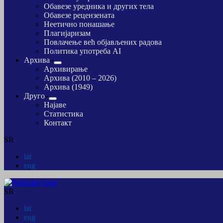
Обавезе уредника и других тела
Обавезе рецензената
Неетично понашање
Плагијаризам
Повлачење већ објављених радова
Политика употреба AI
Архива
Архивирање
Архива (2010 – 2026)
Архива (1949)
Друго
Најаве
Статистика
Контакт
SR
lat
eng
SR
lat
eng