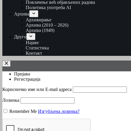
Повлачење већ објављених радова
Политика употреба AI
Архива
Архивирање
Архива (2010 – 2026)
Архива (1949)
Друго
Најаве
Статистика
Контакт
Пријава
Регистрација
Корисничко име или Е-mail адреса
Лозинка
Remember Me
Изгубљена лозинка?