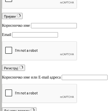
Пријави
Корисничко име
Email
Региструј
Корисничко име или Е-mail адреса
Дај нову лозинку