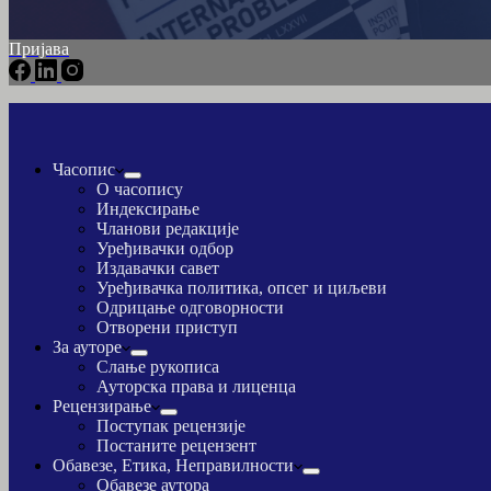
Пријава
Часопис
О часопису
Индексирање
Чланови редакције
Уређивачки одбор
Издавачки савет
Уређивачка политика, опсег и циљеви
Одрицање одговорности
Отворени приступ
За ауторе
Слање рукописа
Ауторска права и лиценца
Рецензирање
Поступак рецензије
Постаните рецензент
Обавезе, Етика, Неправилности
Обавезе аутора