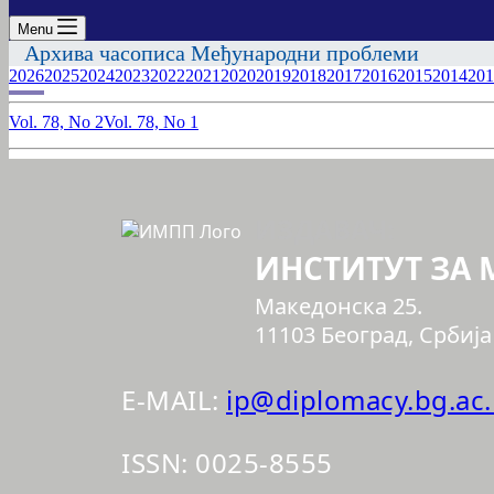
Menu
Архива часописа Међународни проблеми
2026
2025
2024
2023
2022
2021
2020
2019
2018
2017
2016
2015
2014
201
Vol. 78, No 2
Vol. 78, No 1
ИЗДАВАЧ:
ИНСТИТУТ ЗА
Македонска 25.
11103 Београд, Србија
E-MAIL:
ip@diplomacy.bg.ac.
ISSN: 0025-8555